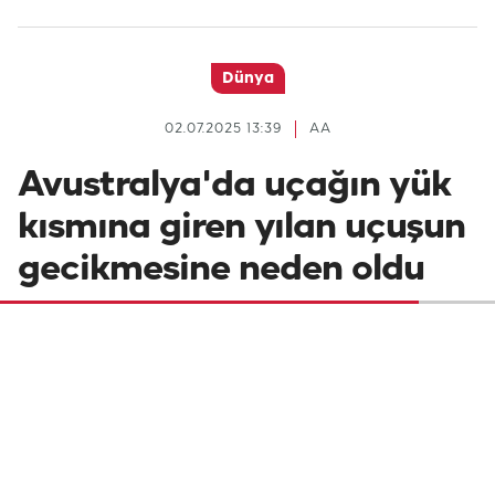
Dünya
02.07.2025 13:39
AA
Avustralya'da uçağın yük
kısmına giren yılan uçuşun
gecikmesine neden oldu
Avustralya'nın Melbourne kentinden
Brisbane kentine gitmeye hazırlanan
uçakta bulunan yılan, uçuşun yaklaşık 2
saat gecikmesine sebep oldu.