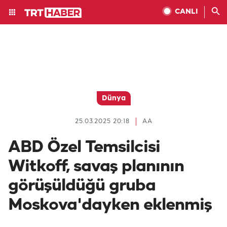
CANLI
Dünya
25.03.2025 20:18
AA
ABD Özel Temsilcisi
Witkoff, savaş planının
görüşüldüğü gruba
Moskova'dayken eklenmiş