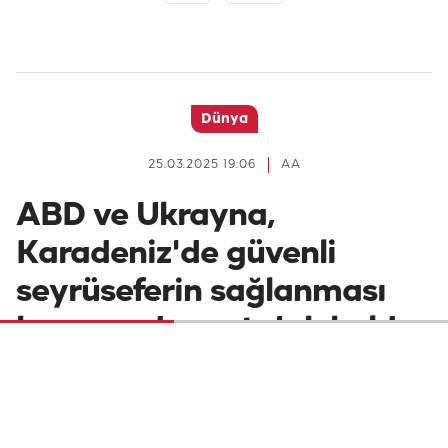
Dünya
25.03.2025 19:06
AA
ABD ve Ukrayna,
Karadeniz'de güvenli
seyrüseferin sağlanması
konusunda mutabık kaldı
Beyaz Saray, Riyad'daki ABD-Ukrayna
görüşmelerine ilişkin açıklamasında, ABD