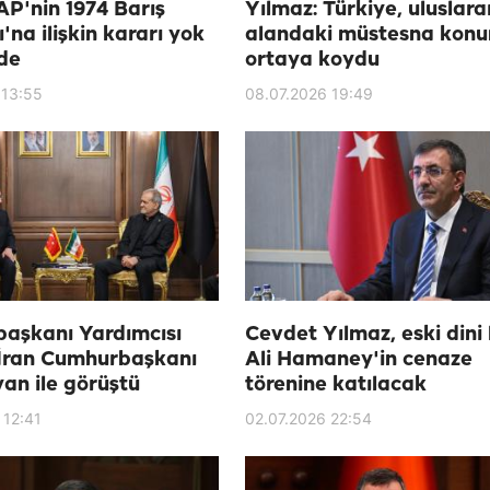
AP'nin 1974 Barış
Yılmaz: Türkiye, uluslara
'na ilişkin kararı yok
alandaki müstesna kon
de
ortaya koydu
 13:55
08.07.2026 19:49
aşkanı Yardımcısı
Cevdet Yılmaz, eski dini 
 İran Cumhurbaşkanı
Ali Hamaney'in cenaze
an ile görüştü
törenine katılacak
 12:41
02.07.2026 22:54