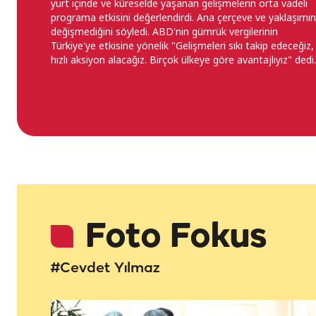
yurt içinde ve küreselde yaşanan gelişmelerin orta vadeli
programa etkisini değerlendirdi. Ana çerçeve ve yaklaşımın
değişmediğini söyledi. ABD'nin gümrük vergilerinin
Türkiye'ye etkisine yönelik "Gelişmeleri sıkı takip edeceğiz,
hızlı aksiyon alacağız. Birçok ülkeye göre avantajlıyız" dedi.
Foto Fokus
#Cevdet Yılmaz