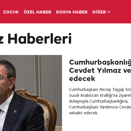
ÇOCUK
ÖZEL HABER
DOSYA HABER
DİĞER
 Haberleri
Cumhurbaşkanlığ
Cevdet Yılmaz ve
edecek
Cumhurbaşkanı Recep Tayyip Erd
Suudi Arabistan Krallığı'na ziyaret
dolayısıyla Cumhurbaşkanlığına,
Cumhurbaşkanı Yardımcısı Cevde
vekalet edecek.