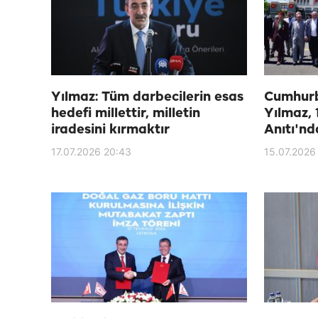
Yılmaz: Tüm darbecilerin esas
Cumhurb
hedefi millettir, milletin
Yılmaz, 
iradesini kırmaktır
Anıtı'nd
17.07.2026 20:43
15.07.2026