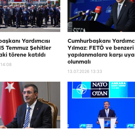
aşkanı Yardımcısı
Cumhurbaşkanı Yardımcı
15 Temmuz Şehitler
Yılmaz: FETÖ ve benzeri
aki törene katıldı
yapılanmalara karşı uya
olunmalı
 14:08
13.07.2026 13:33