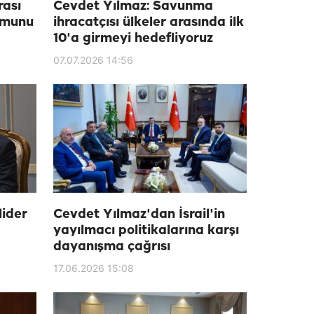
rası
Cevdet Yılmaz: Savunma
umunu
ihracatçısı ülkeler arasında ilk
10'a girmeyi hedefliyoruz
07.07.2026 14:56
lider
Cevdet Yılmaz'dan İsrail'in
yayılmacı politikalarına karşı
dayanışma çağrısı
17.06.2026 15:08