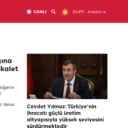
CANLI
20.4ºC
Ankara
ına
kalet
oğan'ın
i
t Yılmaz
Cevdet Yılmaz: Türkiye'nin
ihracatı güçlü üretim
altyapısıyla yüksek seviyesini
sürdürmektedir