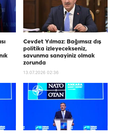
sı
Cevdet Yılmaz: Bağımsız dış
politika izleyecekseniz,
nık
savunma sanayiniz olmak
zorunda
13.07.2026 02:36