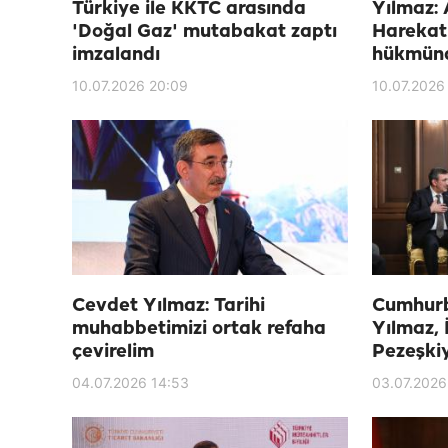
Türkiye ile KKTC arasında
Yılmaz: 
'Doğal Gaz' mutabakat zaptı
Harekatı
imzalandı
hükmün
10.07.2026 20:09
10.07.2026
Cevdet Yılmaz: Tarihi
Cumhurb
muhabbetimizi ortak refaha
Yılmaz,
çevirelim
Pezeşkiy
04.07.2026 14:53
03.07.2026