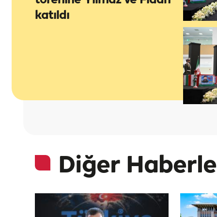
törenine Yılmaz ve Fidan
katıldı
Diğer Haberle