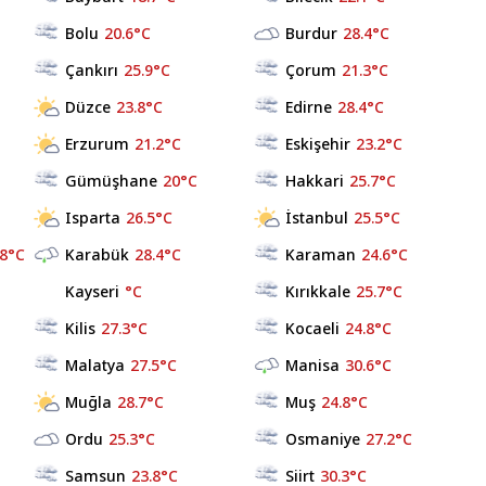
Bolu
20.6°C
Burdur
28.4°C
Çankırı
25.9°C
Çorum
21.3°C
Düzce
23.8°C
Edirne
28.4°C
Erzurum
21.2°C
Eskişehir
23.2°C
Gümüşhane
20°C
Hakkari
25.7°C
Isparta
26.5°C
İstanbul
25.5°C
.8°C
Karabük
28.4°C
Karaman
24.6°C
Kayseri
°C
Kırıkkale
25.7°C
Kilis
27.3°C
Kocaeli
24.8°C
Malatya
27.5°C
Manisa
30.6°C
Muğla
28.7°C
Muş
24.8°C
Ordu
25.3°C
Osmaniye
27.2°C
Samsun
23.8°C
Siirt
30.3°C