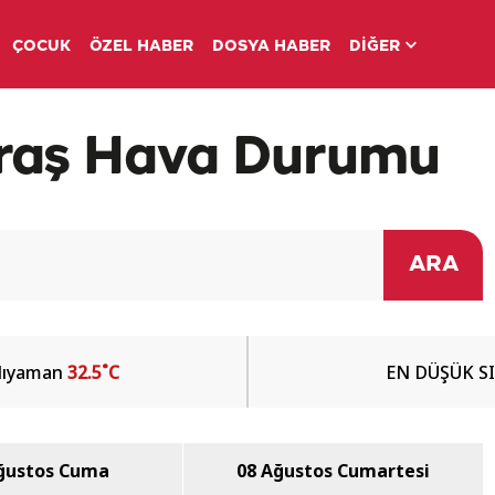
ÇOCUK
ÖZEL HABER
DOSYA HABER
DİĞER
aş Hava Durumu
ARA
dıyaman
32.5˚C
EN DÜŞÜK S
ğustos Cuma
08 Ağustos Cumartesi