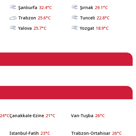
Şanlıurfa
32.4°C
Şırnak
29.1°C
Trabzon
25.6°C
Tunceli
22.8°C
Yalova
25.7°C
Yozgat
18.9°C
24°C
Çanakkale-Ezine
21°C
Van-Tuşba
26°C
İstanbul-Fatih
23°C
Trabzon-Ortahisar
26°C