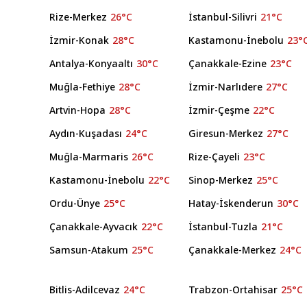
Rize-Merkez
26°C
İstanbul-Silivri
21°C
İzmir-Konak
28°C
Kastamonu-İnebolu
23°
Antalya-Konyaaltı
30°C
Çanakkale-Ezine
23°C
Muğla-Fethiye
28°C
İzmir-Narlıdere
27°C
Artvin-Hopa
28°C
İzmir-Çeşme
22°C
Aydın-Kuşadası
24°C
Giresun-Merkez
27°C
Muğla-Marmaris
26°C
Rize-Çayeli
23°C
Kastamonu-İnebolu
22°C
Sinop-Merkez
25°C
Ordu-Ünye
25°C
Hatay-İskenderun
30°C
Çanakkale-Ayvacık
22°C
İstanbul-Tuzla
21°C
Samsun-Atakum
25°C
Çanakkale-Merkez
24°C
Bitlis-Adilcevaz
24°C
Trabzon-Ortahisar
25°C