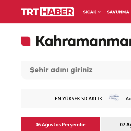
SICAK
SAVUNMA
Kahramanmar
EN YÜKSEK SICAKLIK
A
06 Ağustos Perşembe
07 A