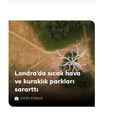
Londra’da sıcak hava
ve kuraklık parkları
sararttı
FOTO FOKUS