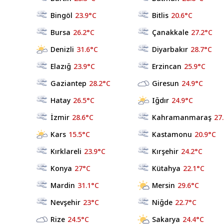
Bingöl
23.9°C
Bitlis
20.6°C
Bursa
26.2°C
Çanakkale
27.2°C
Denizli
31.6°C
Diyarbakır
28.7°C
Elazığ
23.9°C
Erzincan
25.9°C
Gaziantep
28.2°C
Giresun
24.9°C
Hatay
26.5°C
Iğdır
24.9°C
İzmir
28.6°C
Kahramanmaraş
27
Kars
15.5°C
Kastamonu
20.9°C
Kırklareli
23.9°C
Kırşehir
24.2°C
Konya
27°C
Kütahya
22.1°C
Mardin
31.1°C
Mersin
29.6°C
Nevşehir
23°C
Niğde
22.7°C
Rize
24.5°C
Sakarya
24.4°C