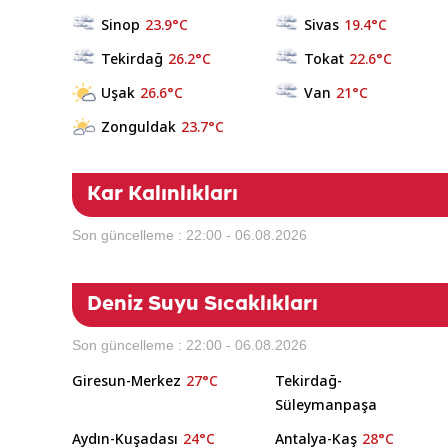
Sinop
23.9°C
Sivas
19.4°C
Tekirdağ
26.2°C
Tokat
22.6°C
Uşak
26.6°C
Van
21°C
Zonguldak
23.7°C
Kar Kalınlıkları
Son güncelleme : 22:00 - 06.08.2026
Deniz Suyu Sıcaklıkları
Son güncelleme : 22:00 - 06.08.2026
Giresun-Merkez
27°C
Tekirdağ-
Süleymanpaşa
Aydın-Kuşadası
24°C
Antalya-Kaş
28°C