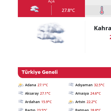
Açık
27.8°C
Kahr
Türkiye Geneli
Adana
27.1°C
Adıyaman
32.5°C
Aksaray
27.1°C
Amasya
24.6°C
Ardahan
15.9°C
Artvin
22.2°C
Bartın
23.5°C
Batman
28.8°C