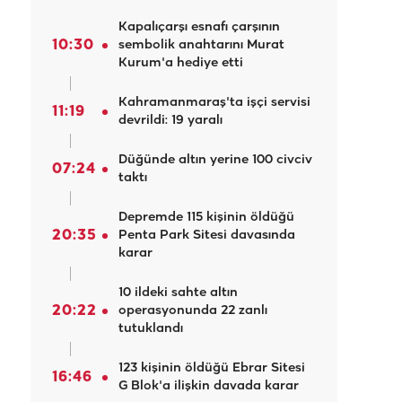
Kapalıçarşı esnafı çarşının
10:30
sembolik anahtarını Murat
Kurum'a hediye etti
Kahramanmaraş'ta işçi servisi
11:19
devrildi: 19 yaralı
Düğünde altın yerine 100 civciv
07:24
taktı
Depremde 115 kişinin öldüğü
20:35
Penta Park Sitesi davasında
karar
10 ildeki sahte altın
20:22
operasyonunda 22 zanlı
tutuklandı
123 kişinin öldüğü Ebrar Sitesi
16:46
G Blok'a ilişkin davada karar