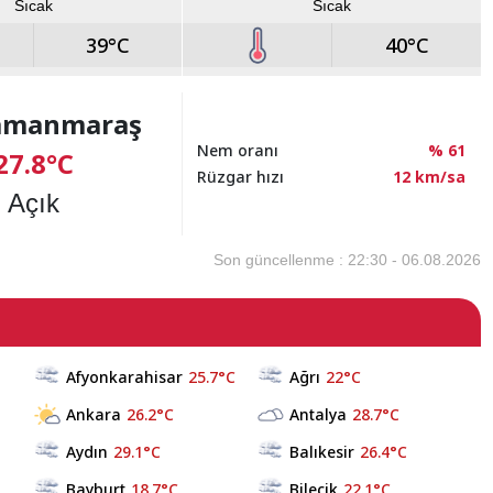
Sıcak
Sıcak
39°C
40°C
amanmaraş
Nem oranı
% 61
27.8°C
Rüzgar hızı
12 km/sa
Açık
Son güncellenme : 22:30 - 06.08.2026
Afyonkarahisar
25.7°C
Ağrı
22°C
Ankara
26.2°C
Antalya
28.7°C
Aydın
29.1°C
Balıkesir
26.4°C
Bayburt
18.7°C
Bilecik
22.1°C