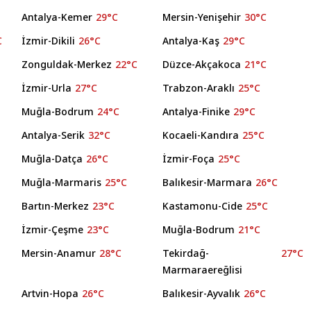
Antalya-Kemer
29°C
Mersin-Yenişehir
30°C
C
İzmir-Dikili
26°C
Antalya-Kaş
29°C
Zonguldak-Merkez
22°C
Düzce-Akçakoca
21°C
İzmir-Urla
27°C
Trabzon-Araklı
25°C
Muğla-Bodrum
24°C
Antalya-Finike
29°C
Antalya-Serik
32°C
Kocaeli-Kandıra
25°C
Muğla-Datça
26°C
İzmir-Foça
25°C
Muğla-Marmaris
25°C
Balıkesir-Marmara
26°C
Bartın-Merkez
23°C
Kastamonu-Cide
25°C
İzmir-Çeşme
23°C
Muğla-Bodrum
21°C
Mersin-Anamur
28°C
Tekirdağ-
27°C
Marmaraereğlisi
Artvin-Hopa
26°C
Balıkesir-Ayvalık
26°C