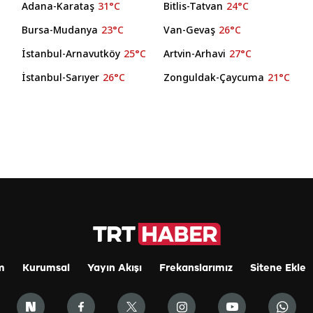
Adana-Karataş
31°C
Bitlis-Tatvan
24°C
Bursa-Mudanya
23°C
Van-Gevaş
26°C
İstanbul-Arnavutköy
25°C
Artvin-Arhavi
27°C
C
İstanbul-Sarıyer
26°C
Zonguldak-Çaycuma
21°C
m
Kurumsal
Yayın Akışı
Frekanslarımız
Sitene Ekle