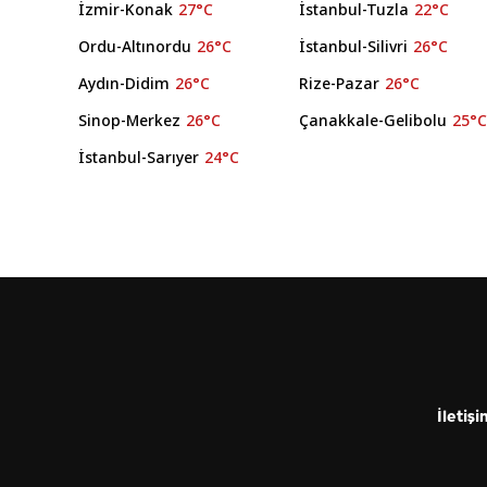
İzmir-Konak
27°C
İstanbul-Tuzla
22°C
Ordu-Altınordu
26°C
İstanbul-Silivri
26°C
Aydın-Didim
26°C
Rize-Pazar
26°C
Sinop-Merkez
26°C
Çanakkale-Gelibolu
25°
İstanbul-Sarıyer
24°C
İletişi