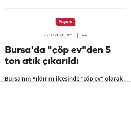
Yaşam
02.07.2026 18:51
AA
Bursa'da "çöp ev"den 5
ton atık çıkarıldı
Bursa'nın Yıldırım ilçesinde "çöp ev" olarak
kullanılan bir dairede belediye ekiplerince
yapılan çalışmada yaklaşık 5 ton atık
toplandı.