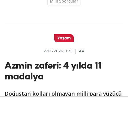
Milli Sporcular
Yaşam
27.03.2026 11:21
AA
Azmin zaferi: 4 yılda 11
madalya
Doğuştan kolları olmayan milli para yüzücü
Baran Doruk Şimşek, son 4 yılda katıldığı
uluslararası organizasyonlarda kazandığı
11 madalyayla dikkati çeken başarı elde