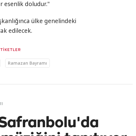
r esenlik doludur."
aşkanlığınca ülke genelindeki
ak edilecek.
ETİKETLER
Ramazan Bayramı
11
 Safranbolu'da