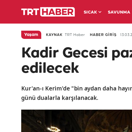
SICAK
SAVUNMA
Yaşam
KAYNAK
TRT Haber
HABER GİRİŞ
13.03.
Kadir Gecesi pa
edilecek
Kur'an-ı Kerim'de "bin aydan daha hayırlı
günü dualarla karşılanacak.