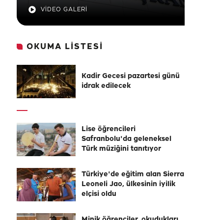
VİDEO GALERİ
OKUMA LİSTESİ
Kadir Gecesi pazartesi günü
idrak edilecek
Lise öğrencileri
Safranbolu'da geleneksel
Türk müziğini tanıtıyor
Türkiye'de eğitim alan Sierra
Leoneli Jao, ülkesinin iyilik
elçisi oldu
Minik öğrenciler, okudukları