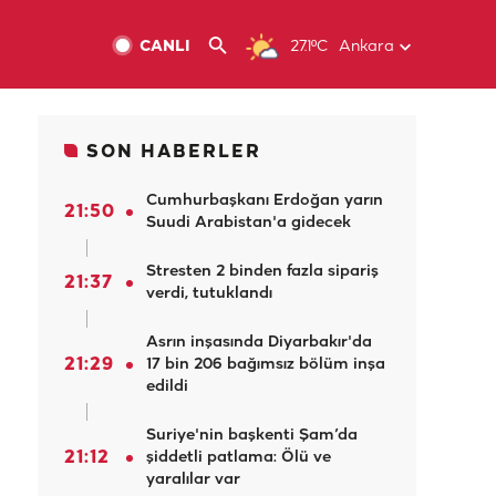
CANLI
27.1ºC
Ankara
SON HABERLER
Cumhurbaşkanı Erdoğan yarın
21:50
Suudi Arabistan'a gidecek
Stresten 2 binden fazla sipariş
21:37
verdi, tutuklandı
Asrın inşasında Diyarbakır'da
21:29
17 bin 206 bağımsız bölüm inşa
edildi
Suriye'nin başkenti Şam’da
21:12
şiddetli patlama: Ölü ve
yaralılar var