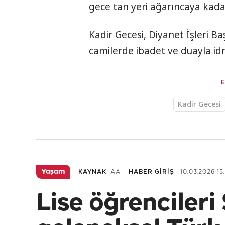
gece tan yeri ağarıncaya kada
Kadir Gecesi, Diyanet İşleri B
camilerde ibadet ve duayla idr
Kadir Gecesi
Yaşam
KAYNAK
AA
HABER GİRİŞ
10.03.2026 15:
Lise öğrencileri