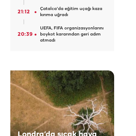
Çatalca'da eğitim uçağı kaza
21:12
kırıma uğradı
UEFA, FIFA organizasyonlarını
20:39
boykot kararından geri adım
atmadı
Londra’da sıcak hava