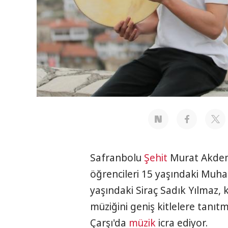
Safranbolu
Şehit
Murat Akde
öğrencileri 15 yaşındaki Mu
yaşındaki Siraç Sadık Yılmaz,
müziğini geniş kitlelere tanı
Çarşı'da
müzik
icra ediyor.