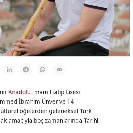
mir
Anadolu
İmam Hatip Lisesi
hammed İbrahim Ünver ve 14
 kültürel öğelerden geleneksel Türk
tmak amacıyla boş zamanlarında Tarihi