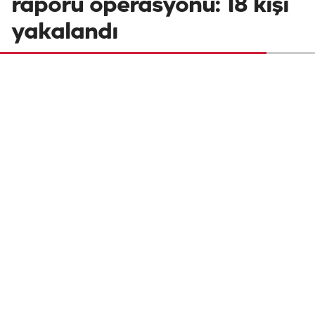
raporu operasyonu: 18 kişi
yakalandı
Kırıkkale'de usulsüz sağlık raporu
düzenledikleri gerekçesiyle gözaltına alınan
3'ü doktor 18 zanlı adliyeye sevk edildi.