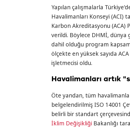
Yapılan çalışmalarla Türkiye'd
Havalimanları Konseyi (ACI) t
Karbon Akreditasyonu (ACA) P
verildi. Böylece DHMİ, dünya
dahil olduğu program kapsamı
ölçekte en yüksek sayıda ACA 
işletmecisi oldu.
Havalimanları artık "sı
Öte yandan, tüm havalimanlar
belgelendirilmiş ISO 14001 Çev
belirli bir standart çerçevesin
İklim Değişikliği
Bakanlığı tar