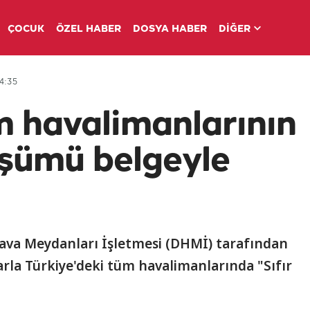
ÇOCUK
ÖZEL HABER
DOSYA HABER
DİĞER
4:35
m havalimanlarının
nüşümü belgeyle
Hava Meydanları İşletmesi (DHMİ) tarafından
arla Türkiye'deki tüm havalimanlarında "Sıfır