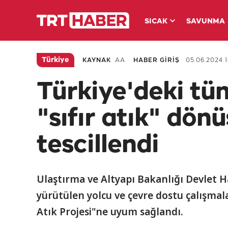
SICAK
SAVUNMA
Türkiye
KAYNAK
AA
HABER GİRİŞ
05.06.2024 1
Türkiye'deki tü
"sıfır atık" dö
tescillendi
Ulaştırma ve Altyapı Bakanlığı Devlet 
yürütülen yolcu ve çevre dostu çalışmal
Atık Projesi"ne uyum sağlandı.