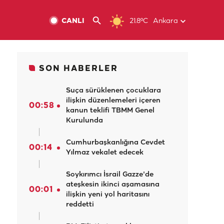
CANLI
21.8ºC
Ankara
SON HABERLER
Suça sürüklenen çocuklara
ilişkin düzenlemeleri içeren
00:58
kanun teklifi TBMM Genel
Kurulunda
Cumhurbaşkanlığına Cevdet
00:14
Yılmaz vekalet edecek
Soykırımcı İsrail Gazze'de
ateşkesin ikinci aşamasına
00:01
ilişkin yeni yol haritasını
reddetti