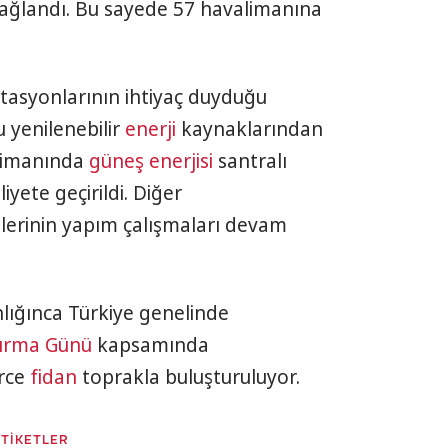
ağlandı. Bu sayede 57 havalimanına
stasyonlarının ihtiyaç duyduğu
u yenilenebilir
enerji
kaynaklarından
alimanında
güneş enerjisi
santralı
yete geçirildi. Diğer
lerinin yapım çalışmaları devam
ığınca Türkiye genelinde
dırma Günü
kapsamında
erce
fidan
toprakla buluşturuluyor.
ETİKETLER