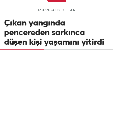
12.07.2024 08:19
AA
Çıkan yangında
pencereden sarkınca
düşen kişi yaşamını yitirdi
Adana'da 9 katlı apartmanda çıkan
yangında, 4. kattaki dairenin penceresinden
sarkınca düşen bir kişi yaşamını yitirdi,
dumandan etkilenen bir kişi hastaneye
kaldırıldı.