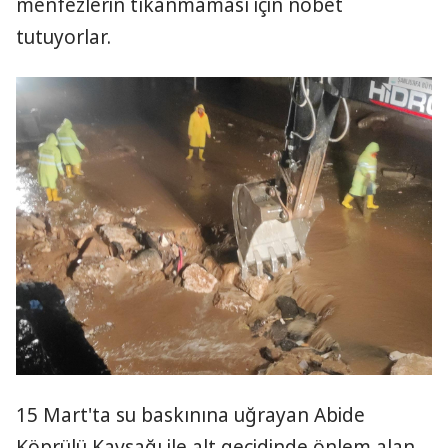
menfezlerin tıkanmaması için nöbet
tutuyorlar.
15 Mart'ta su baskınına uğrayan Abide
Köprülü Kavşağı ile alt geçidinde önlem alan