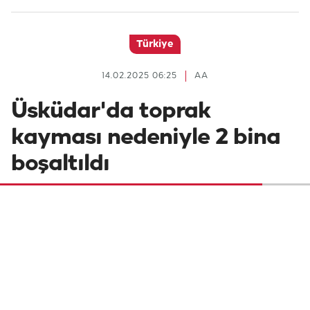
Türkiye
14.02.2025 06:25
AA
Üsküdar'da toprak
kayması nedeniyle 2 bina
boşaltıldı
Üsküdar'da iki binanın bahçesinde meydana
gelen toprak kayması nedeniyle 9 daire ve 3
iş yeri tahliye edilerek mühürlendi.