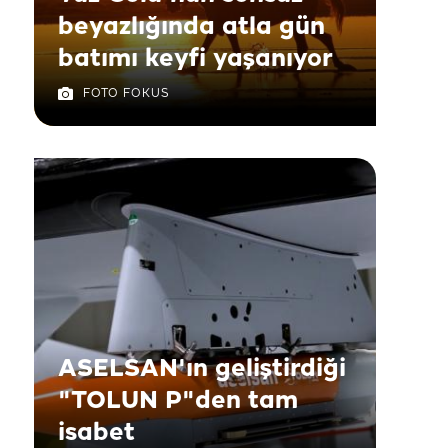
beyazlığında atla gün
batımı keyfi yaşanıyor
FOTO FOKUS
ASELSAN'ın geliştirdiği
"TOLUN P"den tam
isabet