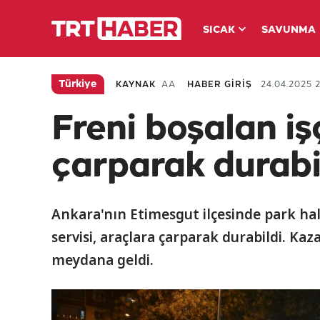
SICAK
SAVUNMA
Türkiye
KAYNAK
AA
HABER GİRİŞ
24.04.2025 2
Freni boşalan işç
çarparak durabi
Ankara'nın Etimesgut ilçesinde park hal
servisi, araçlara çarparak durabildi. K
meydana geldi.