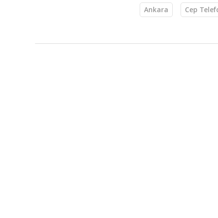
Ankara
Cep Telef
Türkiye
KAYNAK
AA
HABER GİRİŞ
24.04.2025 2
Antalya'da kayı
bedenine ulaşıld
Antalya'nın Serik ilçesinde, düştüğü s
bulundu.