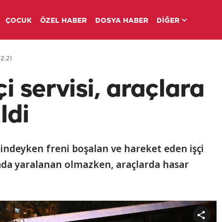
ÇOCUK
ÖZEL HABER
DOSYA HABER
DİĞER
2:21
i servisi, araçlara
ldi
indeyken freni boşalan ve hareket eden işçi
azada yaralanan olmazken, araçlarda hasar
Share
video