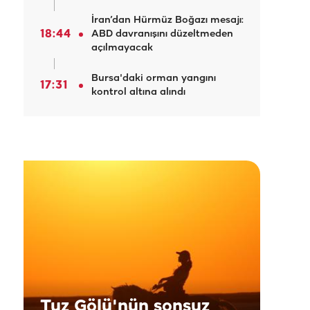
İran’dan Hürmüz Boğazı mesajı:
18:44
ABD davranışını düzeltmeden
açılmayacak
Bursa'daki orman yangını
17:31
kontrol altına alındı
Tuz Gölü'nün sonsuz