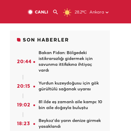
CANLI
28.2ºC
Ankara
SON HABERLER
Bakan Fidan: Bölgedeki
istikrarsızlığı gidermek için
20:44
savunma ittifakına ihtiyaç
vardı
Yurdun kuzeydoğusu için gök
20:15
gürültülü sağanak uyarısı
81 ilde eş zamanlı aile kampı: 10
19:02
bin aile doğayla buluştu
Beykoz'da yarın denize girmek
18:23
yasaklandı