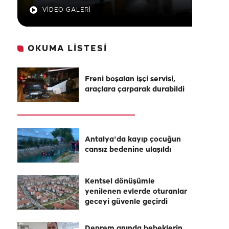
VİDEO GALERİ
OKUMA LİSTESİ
Freni boşalan işçi servisi,
araçlara çarparak durabildi
Antalya'da kayıp çocuğun
cansız bedenine ulaşıldı
Kentsel dönüşümle
yenilenen evlerde oturanlar
geceyi güvenle geçirdi
Deprem anında bebeklerin