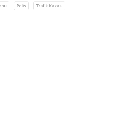
onu
Polis
Trafik Kazası
1:39
p çocuğun cansız
ı
ulama kanalında kaybolan çocuğun cesedi