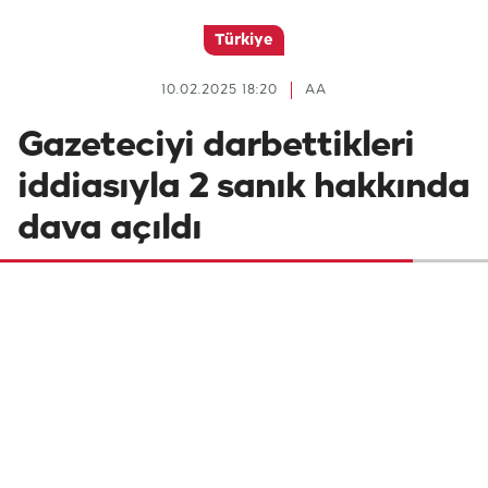
Türkiye
10.02.2025 18:20
AA
Gazeteciyi darbettikleri
iddiasıyla 2 sanık hakkında
dava açıldı
Yaşama Tutunan Patiler Derneği Başkanı
Buket Özgünlü'nün tutuklanmasına ilişkin
haber yapmak üzere adliyede bulunan
gazeteciyi darbettikleri ileri sürülen 2 sanık
hakkında 6'şar yıla kadar hapis istemiyle
dava açıldı.