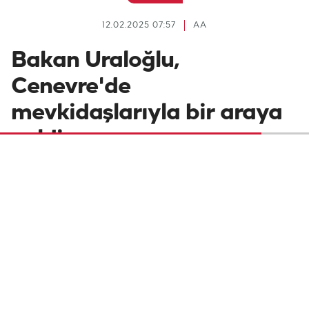
12.02.2025 07:57
AA
Bakan Uraloğlu,
Cenevre'de
mevkidaşlarıyla bir araya
geldi
Ulaştırma ve Altyapı Bakanı Abdulkadir
Uraloğlu, İsviçre'nin Cenevre kentinde
mevkidaşlarıyla görüştü.