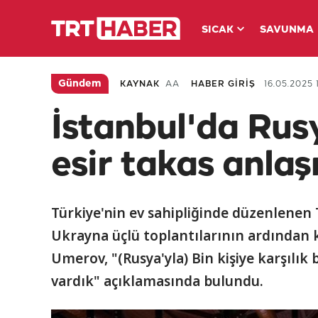
SICAK
SAVUNMA
Gündem
KAYNAK
AA
HABER GİRİŞ
16.05.2025 
İstanbul'da Rus
esir takas anla
Türkiye'nin ev sahipliğinde düzenlenen
Ukrayna üçlü toplantılarının ardında
Umerov, "(Rusya'yla) Bin kişiye karşılı
vardık" açıklamasında bulundu.