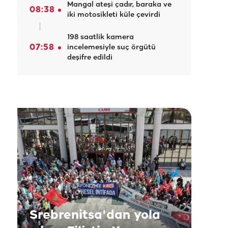
Mangal ateşi çadır, baraka ve
08:38
iki motosikleti küle çevirdi
198 saatlik kamera
07:58
incelemesiyle suç örgütü
deşifre edildi
Srebrenitsa'dan yola