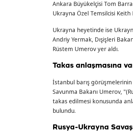
Ankara Büyükelçisi Tom Barr
Ukrayna Özel Temsilcisi Keith
Ukrayna heyetinde ise Ukrayna
Andriy Yermak, Dışişleri Baka
Rüstem Umerov yer aldı.
Takas anlaşmasına var
İstanbul barış görüşmelerini
Savunma Bakanı Umerov, "(Rusya
takas edilmesi konusunda anl
bulundu.
⁠⁠Rusya-Ukrayna Savaş