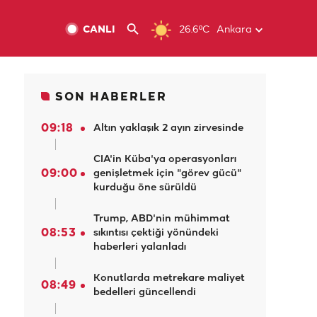
CANLI
26.6ºC
Ankara
SON HABERLER
09:18
Altın yaklaşık 2 ayın zirvesinde
CIA'in Küba'ya operasyonları
09:00
genişletmek için "görev gücü"
kurduğu öne sürüldü
Trump, ABD'nin mühimmat
08:53
sıkıntısı çektiği yönündeki
haberleri yalanladı
Konutlarda metrekare maliyet
08:49
bedelleri güncellendi