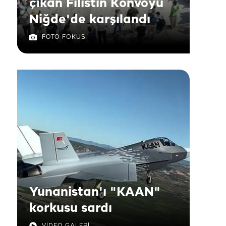
çıkan Filistin Konvoyu
Niğde'de karşılandı
FOTO FOKUS
Yunanistan'ı "KAAN"
korkusu sardı
VİDEO GALERİ