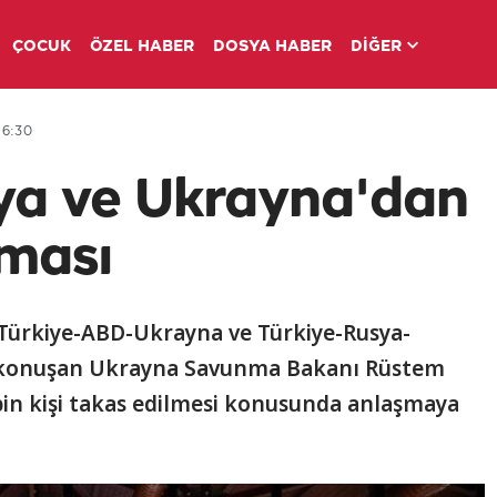
ÇOCUK
ÖZEL HABER
DOSYA HABER
DİĞER
16:30
ya ve Ukrayna'dan
şması
 Türkiye-ABD-Ukrayna ve Türkiye-Rusya-
n konuşan Ukrayna Savunma Bakanı Rüstem
k bin kişi takas edilmesi konusunda anlaşmaya