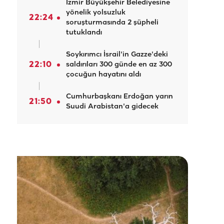
İzmir Büyükşehir Belediyesine
yönelik yolsuzluk
22:24
soruşturmasında 2 şüpheli
tutuklandı
Soykırımcı İsrail'in Gazze'deki
22:10
saldırıları 300 günde en az 300
çocuğun hayatını aldı
Cumhurbaşkanı Erdoğan yarın
21:50
Suudi Arabistan'a gidecek