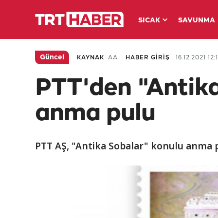
SICAK
SAVUNMA
Güncel
KAYNAK
AA
HABER GİRİŞ
16.12.2021 12:
PTT'den "Antika
anma pulu
PTT AŞ, "Antika Sobalar" konulu anma pu