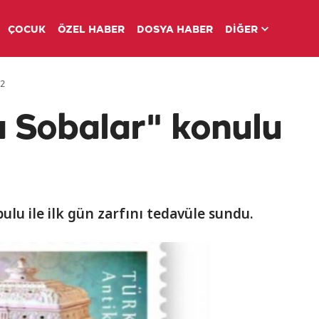
ÇOCUK
ÖZEL HABER
DOSYA HABER
DİĞER
12
 Sobalar" konulu
lu ile ilk gün zarfını tedavüle sundu.