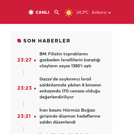
CANLI
24.2ºC
Ankara
SON HABERLER
BM: Filistin topraklarını
23:27
gasbeden İsraillilerin karıştığı
olayların sayısı 1380'i aştı
Gazze'de soykırımcı İsrail
saldırılarında yıkılan 8 binanın
23:23
enkazında 170 cenaze olduğu
değerlendiriliyor
İran basını: Hürmüz Boğazı
23:21
girişinde düşman hedeflerine
saldırı düzenlendi