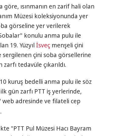
 göre, ısınmanın en zarif hali olan
anım Müzesi koleksiyonunda yer
ba görseline yer verilerek
 Sobalar" konulu anma pulu ile
lan 19. Yüzyıl
İsveç
menşeli çini
 sergilenen çini soba görsellerine
 zarfı tedavüle çıkarıldı.
 10 kuruş bedelli anma pulu ile söz
 ilk gün zarfı PTT iş yerlerinde,
" web adresinde ve filateli cep
.
irlikte "PTT Pul Müzesi Hacı Bayram