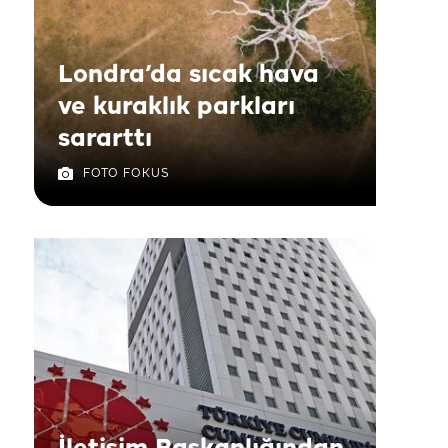
Londra’da sıcak hava
ve kuraklık parkları
sararttı
FOTO FOKUS