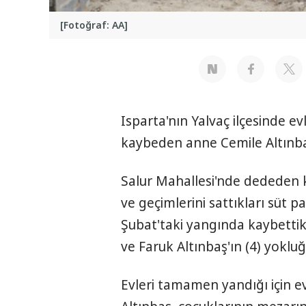
[Fotoğraf: AA]
Isparta'nın Yalvaç ilçesinde 
kaybeden anne Cemile Altınbaş
Salur Mahallesi'nde dededen k
ve geçimlerini sattıkları süt p
Şubat'taki yangında kaybettikl
ve Faruk Altınbaş'ın (4) yokluğ
Evleri tamamen yandığı için e