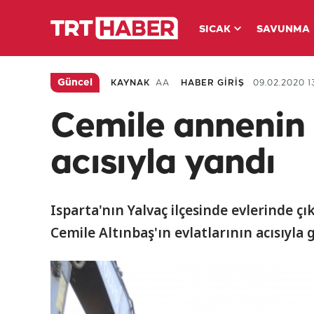
SICAK
SAVUNMA
Güncel
KAYNAK
AA
HABER GİRİŞ
09.02.2020 1
Cemile annenin 
acısıyla yandı
Isparta'nın Yalvaç ilçesinde evlerinde
Cemile Altınbaş'ın evlatlarının acısıyla 