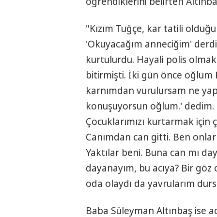
öğrendiklerini belirten Altınb
"Kızım Tuğçe, kar tatili olduğ
'Okuyacağım anneciğim' derdi.
kurtulurdu. Hayali polis olmakt
bitirmişti. İki gün önce oğlum
karnımdan vurulursam ne yapar
konuşuyorsun oğlum.' dedim.
Çocuklarımızı kurtarmak için
Canımdan can gitti. Ben onlar
Yaktılar beni. Buna can mı day
dayanayım, bu acıya? Bir göz 
oda olaydı da yavrularım durs
Baba Süleyman Altınbaş ise a