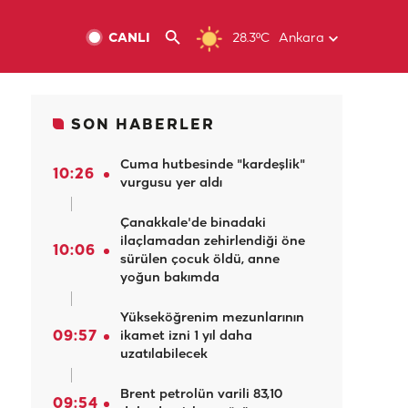
CANLI
28.3ºC
Ankara
SON HABERLER
Cuma hutbesinde "kardeşlik"
10:26
vurgusu yer aldı
Çanakkale'de binadaki
ilaçlamadan zehirlendiği öne
10:06
sürülen çocuk öldü, anne
yoğun bakımda
Yükseköğrenim mezunlarının
09:57
ikamet izni 1 yıl daha
uzatılabilecek
Brent petrolün varili 83,10
09:54