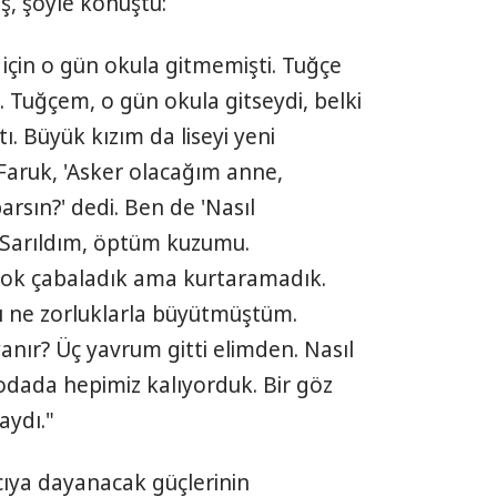
aş, şöyle konuştu:
u için o gün okula gitmemişti. Tuğçe
 Tuğçem, o gün okula gitseydi, belki
ı. Büyük kızım da liseyi yeni
 Faruk, 'Asker olacağım anne,
sın?' dedi. Ben de 'Nasıl
 Sarıldım, öptüm kuzumu.
 çok çabaladık ama kurtaramadık.
ı ne zorluklarla büyütmüştüm.
anır? Üç yavrum gitti elimden. Nasıl
odada hepimiz kalıyorduk. Bir göz
aydı."
cıya dayanacak güçlerinin