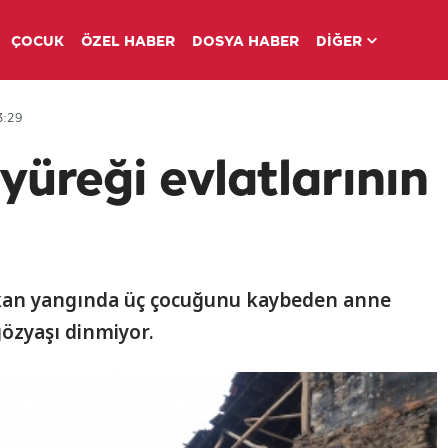
ÇOCUK
ÖZEL HABER
DOSYA HABER
DİĞER
3:29
yüreği evlatlarının
 çıkan yangında üç çocuğunu kaybeden anne
gözyaşı dinmiyor.