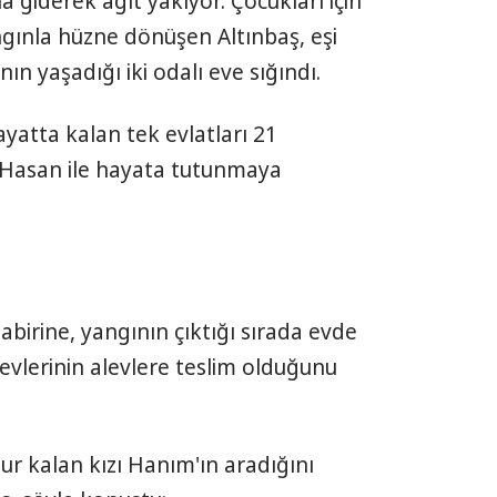
a giderek ağıt yakıyor. Çocukları için
ngınla hüzne dönüşen Altınbaş, eşi
ın yaşadığı iki odalı eve sığındı.
ayatta kalan tek evlatları 21
i Hasan ile hayata tutunmaya
birine, yangının çıktığı sırada evde
 evlerinin alevlere teslim olduğunu
ur kalan kızı Hanım'ın aradığını