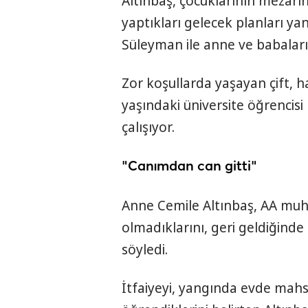
Altınbaş, çocuklarının mezarın
yaptıkları gelecek planları ya
Süleyman ile anne ve babaların
Zor koşullarda yaşayan çift, h
yaşındaki üniversite öğrencis
çalışıyor.
"Canımdan can gitti"
Anne Cemile Altınbaş, AA muha
olmadıklarını, geri geldiğinde
söyledi.
İtfaiyeyi, yangında evde mahs