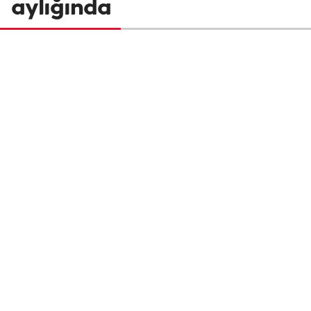
aylığında
Enflasyon rakamlarının açıklanmasıyla
birlikte emekli zammı %16,67 olarak
netleşirken, gözler en düşük emekli aylığa
yapılacak ek düzenleme için toplanacak
olan ekonomi yönetimine çevrildi.