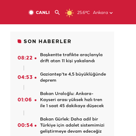
CANLI
25.6ºC
Ankara
SON HABERLER
Başkentte trafikte araçlarıyla
08:22
drift atan 11 kişi yakalandı
Gaziantep'te 4,5 büyüklüğünde
04:53
deprem
Bakan Uraloğlu: Ankara-
01:06
Kayseri arası yüksek hızlı tren
ile 1 saat 45 dakikaya düşecek
Bakan Gürlek: Daha adil bir
00:54
Türkiye için adalet sistemimizi
geliştirmeye devam edeceğiz