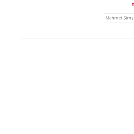
Mehmet Şimş
Ekonomi
KAYNAK
AA
HABER GİRİŞ
25.03.2025 
Borsa günü yüks
Borsa İstanbul'da BIST 100 endeksi, gü
puandan tamamladı.