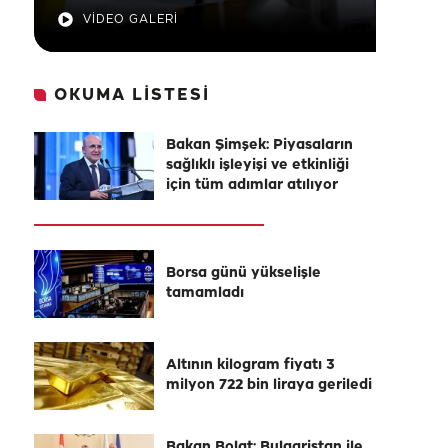
VİDEO GALERİ
OKUMA LİSTESİ
Bakan Şimşek: Piyasaların
sağlıklı işleyişi ve etkinliği
için tüm adımlar atılıyor
Borsa günü yükselişle
tamamladı
Altının kilogram fiyatı 3
milyon 722 bin liraya geriledi
Bakan Bolat: Bulgaristan ile