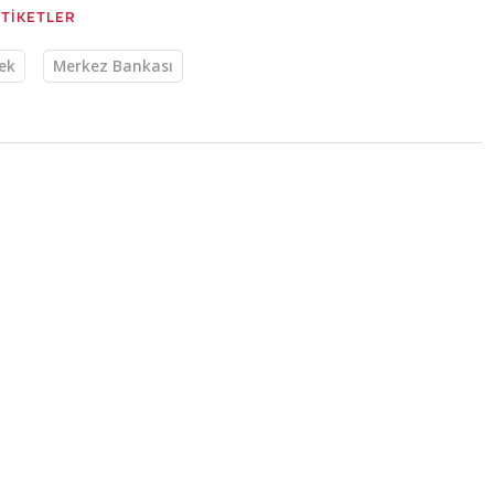
ETİKETLER
ek
Merkez Bankası
18:46
elişle tamamladı
nü yüzde 4,48 değer kazanarak 9.715,58