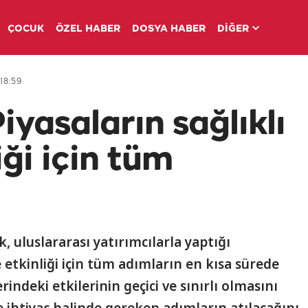
ÇOCUK
ÖZEL HABER
DOSYA HABER
DİĞER
18:59
yasaların sağlıklı
liği için tüm
uluslararası yatırımcılarla yaptığı
ve etkinliği için tüm adımların en kısa sürede
indeki etkilerinin geçici ve sınırlı olmasını