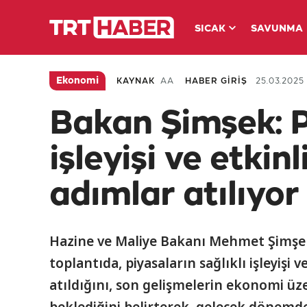
SICAK
SAVUNMA
Ekonomi
KAYNAK
AA
HABER GİRİŞ
25.03.2025 
Bakan Şimşek: Pi
işleyişi ve etkin
adımlar atılıyor
Hazine ve Maliye Bakanı Mehmet Şimşek, 
toplantıda, piyasaların sağlıklı işleyişi 
atıldığını, son gelişmelerin ekonomi üzer