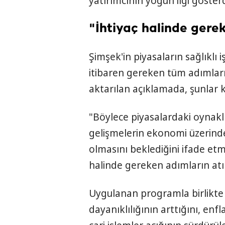
yatırımcının yoğun ilgi gösterdi
"İhtiyaç halinde gere
Şimşek'in piyasaların sağlıklı iş
itibaren gereken tüm adımların
aktarılan açıklamada, şunlar k
"Böylece piyasalardaki oynakl
gelişmelerin ekonomi üzerindeki
olmasını beklediğini ifade et
halinde gereken adımların atıl
Uygulanan programla birlikte
dayanıklılığının arttığını, en