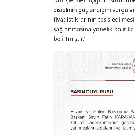
cari işlemler açığının sürdürüle
disiplinin güçlendiğini vurgul
fiyat istikrarının tesis edilm
sağlanmasına yönelik politikal
belirtmiştir."