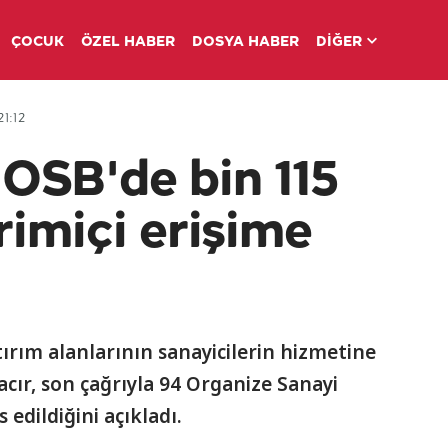
ÇOCUK
ÖZEL HABER
DOSYA HABER
DİĞER
1:12
 OSB'de bin 115
rimiçi erişime
ırım alanlarının sanayicilerin hizmetine
cır, son çağrıyla 94 Organize Sanayi
 edildiğini açıkladı.