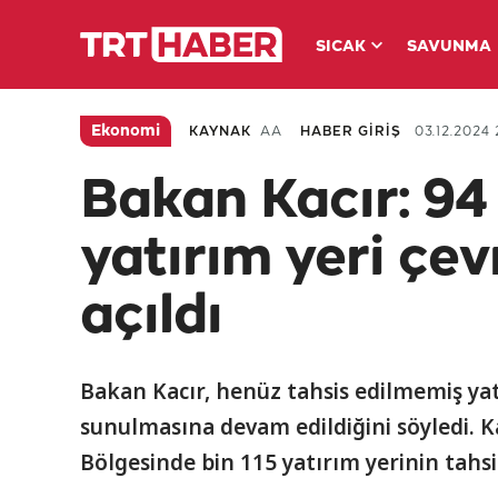
SICAK
SAVUNMA
Ekonomi
KAYNAK
AA
HABER GİRİŞ
03.12.2024 2
Bakan Kacır: 94
yatırım yeri çev
açıldı
Bakan Kacır, henüz tahsis edilmemiş yat
sunulmasına devam edildiğini söyledi. Ka
Bölgesinde bin 115 yatırım yerinin tahsis