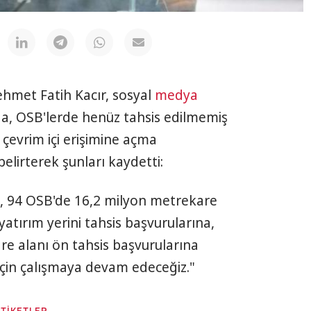
hmet Fatih Kacır, sosyal
medya
a, OSB'lerde henüz tahsis edilmemiş
n çevrim içi erişimine açma
elirterek şunları kaydetti:
la, 94 OSB'de 16,2 milyon metrekare
tırım yerini tahsis başvurularına,
e alanı ön tahsis başvurularına
 için çalışmaya devam edeceğiz."