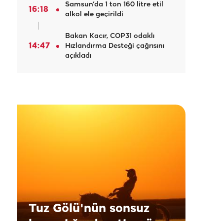
Samsun’da 1 ton 160 litre etil
16:18
alkol ele geçirildi
Bakan Kacır, COP31 odaklı
14:47
Hızlandırma Desteği çağrısını
açıkladı
Tuz Gölü'nün sonsuz