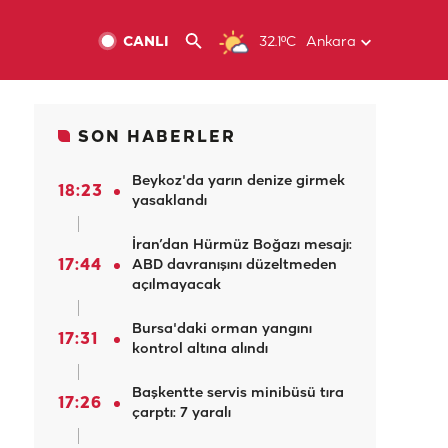
CANLI
32.1ºC
Ankara
SON HABERLER
Beykoz'da yarın denize girmek
18:23
yasaklandı
İran’dan Hürmüz Boğazı mesajı:
17:44
ABD davranışını düzeltmeden
açılmayacak
Bursa'daki orman yangını
17:31
kontrol altına alındı
Başkentte servis minibüsü tıra
17:26
çarptı: 7 yaralı