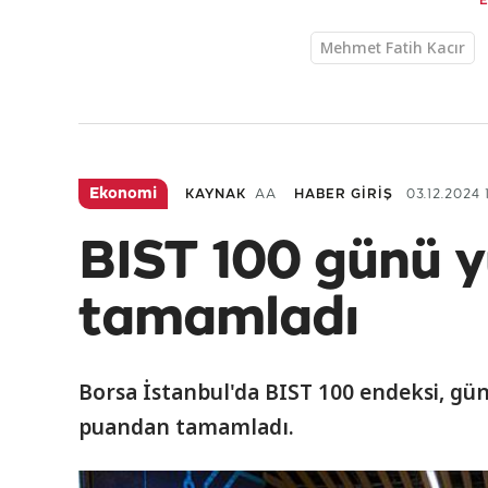
Mehmet Fatih Kacır
Ekonomi
KAYNAK
AA
HABER GİRİŞ
03.12.2024 
BIST 100 günü y
tamamladı
Borsa İstanbul'da BIST 100 endeksi, gü
puandan tamamladı.