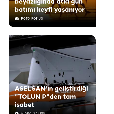
beyazlığında atla gün
batımı keyfi yaşanıyor
FOTO FOKUS
ASELSAN'ın geliştirdiği
"TOLUN P"den tam
isabet
VİDEO GALERİ