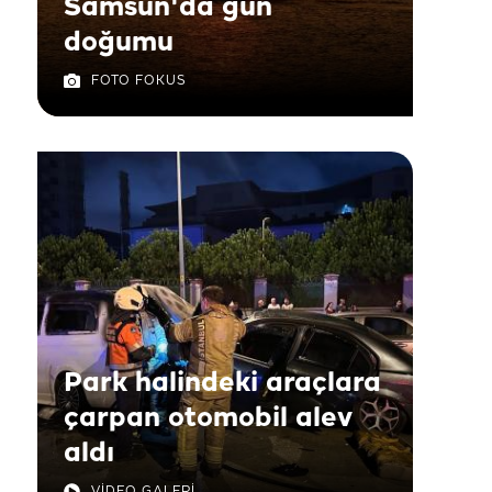
Samsun'da gün
doğumu
FOTO FOKUS
Park halindeki araçlara
çarpan otomobil alev
aldı
VİDEO GALERİ