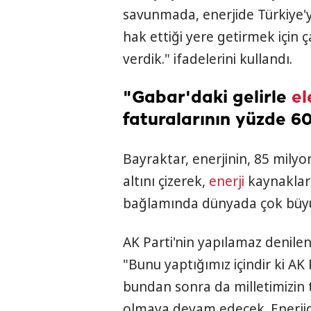
savunmada, enerjide Türkiye'
hak ettiği yere getirmek için ça
verdik." ifadelerini kullandı.
"Gabar'daki gelirle
el
faturalarının yüzde 60
Bayraktar, enerjinin, 85 mil
altını çizerek,
enerji
kaynakları
bağlamında dünyada çok büy
AK Parti'nin yapılamaz denilen
"Bunu yaptığımız içindir ki AK P
bundan sonra da milletimizin
olmaya devam edecek. Enerji