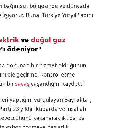
yi bağımsız, bölgesinde ve dünyada
lışıyoruz. Buna 'Türkiye Yüzyılı' adını
ektrik
ve
doğal gaz
'ı ödeniyor"
yona dokunan bir hizmet olduğunun
nı ele geçirme, kontrol etme
ük bir
savaş
yaşandığını kaydetti.
leri yaptığını vurgulayan Bayraktar,
arti 23 yıldır iktidarda ve inşallah
 teveccühünü kazanarak iktidarda
de ezber bozmaya başladık.