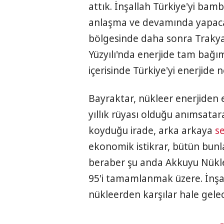
attık. İnşallah Türkiye'yi bam
anlaşma ve devamında yapaca
bölgesinde daha sonra Trakya'
Yüzyılı'nda enerjide tam bağım
içerisinde Türkiye'yi enerjide n
Bayraktar, nükleer enerjiden 
yıllık rüyası olduğu anımsat
koyduğu irade, arka arkaya
s
ekonomik istikrar, bütün bunlar
beraber şu anda Akkuyu Nükle
95'i tamamlanmak üzere. İnşal
nükleerden karşılar hale gele