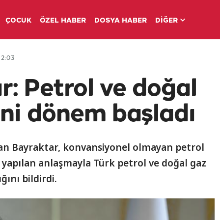
ÇOCUK
ÖZEL HABER
DOSYA HABER
DİĞER
12:03
: Petrol ve doğal
ni dönem başladı
slan Bayraktar, konvansiyonel olmayan petrol
yapılan anlaşmayla Türk petrol ve doğal gaz
ını bildirdi.