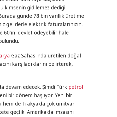
ünü kimsenin gidilemez dediği
urada günde 78 bin varillik üretime
z gelirlerle elektrik faturalarınızın,
e 60'ını devlet ödeyebilir hale
bulundu.
arya
Gaz Sahası'nda üretilen doğal
cını karşıladıklarını belirterek,
 da devam edecek. Şimdi Türk
petrol
ni bir dönem başlıyor. Yeni bir
da hem de Trakya'da çok ümitvar
kete geçtik. Amerika'da imzasını