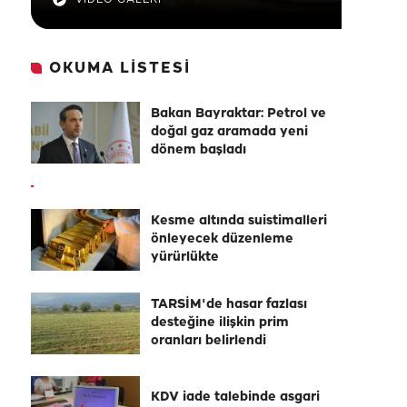
OKUMA LİSTESİ
Bakan Bayraktar: Petrol ve
doğal gaz aramada yeni
dönem başladı
Kesme altında suistimalleri
önleyecek düzenleme
yürürlükte
TARSİM'de hasar fazlası
desteğine ilişkin prim
oranları belirlendi
KDV iade talebinde asgari