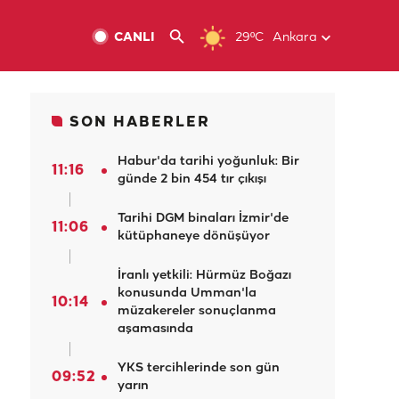
CANLI
29ºC
Ankara
SON HABERLER
Habur'da tarihi yoğunluk: Bir
11:16
günde 2 bin 454 tır çıkışı
Tarihi DGM binaları İzmir'de
11:06
kütüphaneye dönüşüyor
İranlı yetkili: Hürmüz Boğazı
konusunda Umman'la
10:14
müzakereler sonuçlanma
aşamasında
YKS tercihlerinde son gün
09:52
yarın