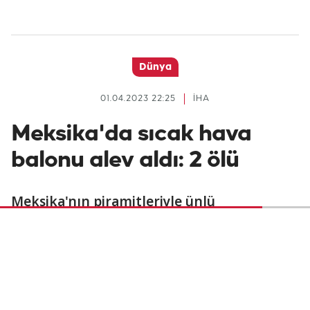
Dünya
01.04.2023 22:25
İHA
Meksika'da sıcak hava
balonu alev aldı: 2 ölü
Meksika'nın piramitleriyle ünlü
Teotihuacan şehrinde bir sıcak hava balonu
alev aldı. Balondaki 2 kişi paniğe kapılarak
sepetten aşağı atlayarak hayatını kaybetti.
Olayda 3 kişi ise yaralandı.