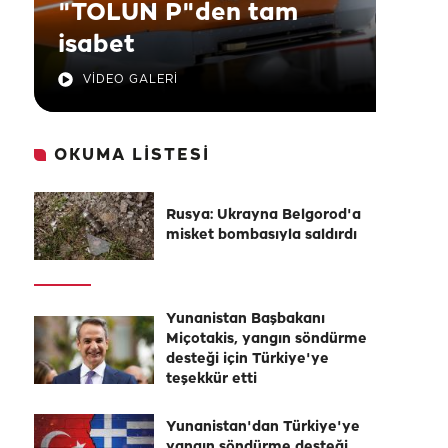
"TOLUN P"den tam
isabet
VİDEO GALERİ
OKUMA LİSTESİ
Rusya: Ukrayna Belgorod'a
misket bombasıyla saldırdı
Yunanistan Başbakanı
Miçotakis, yangın söndürme
desteği için Türkiye'ye
teşekkür etti
Yunanistan'dan Türkiye'ye
yangın söndürme desteği