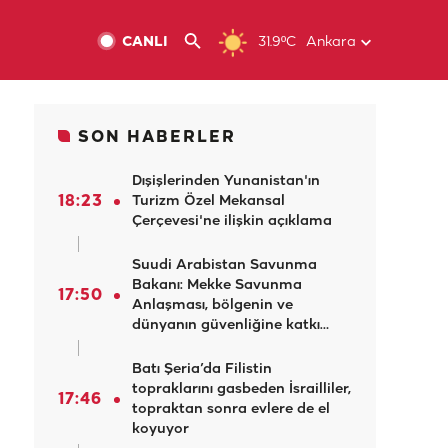
CANLI
31.9ºC
Ankara
SON HABERLER
Dışişlerinden Yunanistan'ın
18:23
Turizm Özel Mekansal
Çerçevesi'ne ilişkin açıklama
Suudi Arabistan Savunma
Bakanı: Mekke Savunma
17:50
Anlaşması, bölgenin ve
dünyanın güvenliğine katkı
sağlıyor
Batı Şeria’da Filistin
topraklarını gasbeden İsrailliler,
17:46
topraktan sonra evlere de el
koyuyor