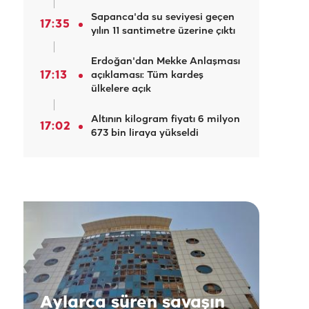
Sapanca'da su seviyesi geçen
17:35
yılın 11 santimetre üzerine çıktı
Erdoğan'dan Mekke Anlaşması
17:13
açıklaması: Tüm kardeş
ülkelere açık
Altının kilogram fiyatı 6 milyon
17:02
673 bin liraya yükseldi
Aylarca süren savaşın