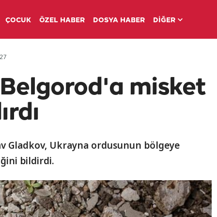
ÇOCUK
ÖZEL HABER
DOSYA HABER
DİĞER
:27
Belgorod'a misket
ırdı
lav Gladkov, Ukrayna ordusunun bölgeye
ini bildirdi.