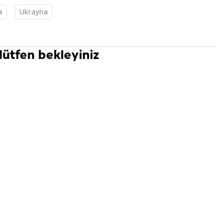
a
Ukrayna
15
akanı Miçotakis,
 desteği için
kür etti
is, ülkesindeki yangın söndürme çalışmalarına
ye teşekkür etti.