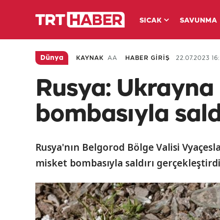
SICAK
SAVUNMA
Dünya
KAYNAK
AA
HABER GİRİŞ
22.07.2023 16
Rusya: Ukrayna 
bombasıyla sald
Rusya'nın Belgorod Bölge Valisi Vyaçes
misket bombasıyla saldırı gerçekleştirdiğ