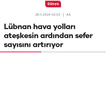
Dünya
28.11.2024 02:03
AA
Lübnan hava yolları
ateşkesin ardından sefer
sayısını artırıyor
Lübnan hava yolu şirketi Middle East
Airlines, İsrail'le sağlanan ateşkes
anlaşmasının ardından sefer sayılarını
artırma kararı aldı.