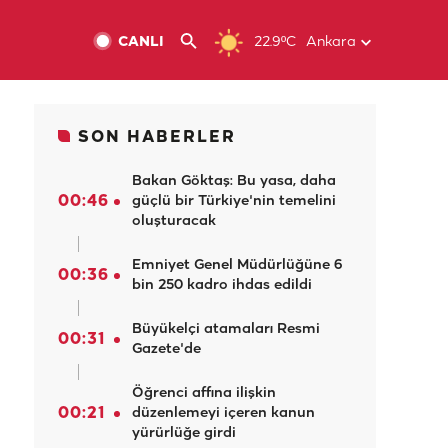
CANLI
22.9ºC
Ankara
SON HABERLER
Bakan Göktaş: Bu yasa, daha
00:46
güçlü bir Türkiye'nin temelini
oluşturacak
Emniyet Genel Müdürlüğüne 6
00:36
bin 250 kadro ihdas edildi
Büyükelçi atamaları Resmi
00:31
Gazete'de
Öğrenci affına ilişkin
00:21
düzenlemeyi içeren kanun
yürürlüğe girdi