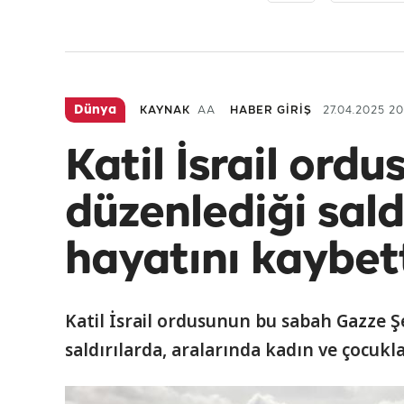
Dünya
KAYNAK
AA
HABER GİRİŞ
27.04.2025 20
Katil İsrail ord
düzenlediği saldı
hayatını kaybet
Katil İsrail ordusunun bu sabah Gazze Şe
saldırılarda, aralarında kadın ve çocukla