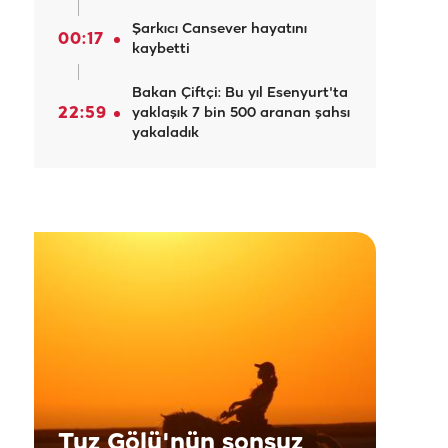
Şarkıcı Cansever hayatını
00:17
kaybetti
Bakan Çiftçi: Bu yıl Esenyurt'ta
22:59
yaklaşık 7 bin 500 aranan şahsı
yakaladık
Tuz Gölü'nün sonsuz