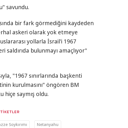
u" savundu.
rasında bir fark görmediğini kaydeden
erhal askeri olarak yok etmeye
luslararası yollarla İsrail'i 1967
eri saldırıda bulunmayı amaçlıyor"
yla, "1967 sınırlarında başkenti
letinin kurulmasını" öngören BM
ku hiçe saymış oldu.
ETİKETLER
Gazze Soykırımı
Netanyahu