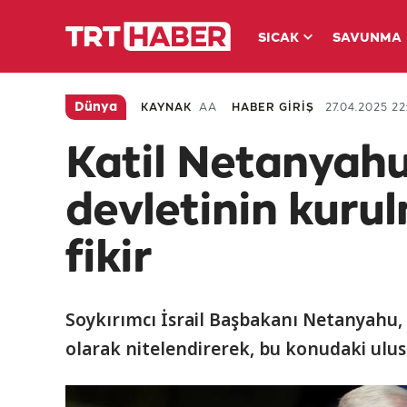
SICAK
SAVUNMA
Dünya
KAYNAK
AA
HABER GİRİŞ
27.04.2025 22
Katil Netanyahu'
devletinin kuru
fikir
Soykırımcı İsrail Başbakanı Netanyahu, F
olarak nitelendirerek, bu konudaki ulusl