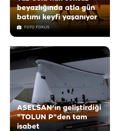
beyazlığında atla gün
batımı keyfi yaşanıyor
FOTO FOKUS
ASELSAN'ın geliştirdiği
"TOLUN P"den tam
isabet