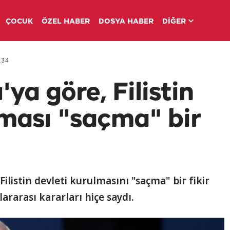
ÇOCUK
ÖZEL HABER
DOSYA HABER
DİĞER
:34
ya göre, Filistin
lması "saçma" bir
ilistin devleti kurulmasını "saçma" bir fikir
ararası kararları hiçe saydı.