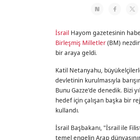
İsrail
Hayom gazetesinin haber
Birleşmiş Milletler
(BM) nezdin
bir araya geldi.
Katil Netanyahu, büyükelçilerl
devletinin kurulmasıyla barışın 
Bunu Gazze'de denedik. Bizi yı
hedef için çalışan başka bir re
kullandı.
İsrail Başbakanı, "İsrail ile Fil
temel engelin Arap dünyasının