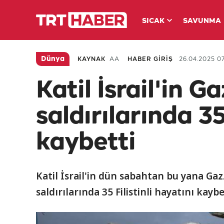
SICAK
SAVUNMA
Dünya
KAYNAK
AA
HABER GİRİŞ
26.04.2025 07
Katil İsrail'in G
saldırılarında 35
kaybetti
Katil İsrail'in dün sabahtan bu yana Gazz
saldırılarında 35 Filistinli hayatını kaybe