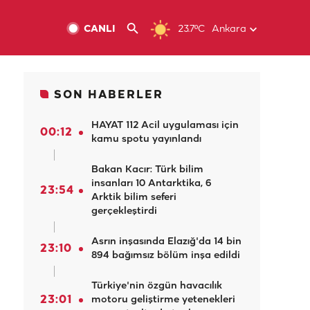
CANLI
23.7ºC
Ankara
SON HABERLER
HAYAT 112 Acil uygulaması için
00:12
kamu spotu yayınlandı
Bakan Kacır: Türk bilim
insanları 10 Antarktika, 6
23:54
Arktik bilim seferi
gerçekleştirdi
Asrın inşasında Elazığ'da 14 bin
23:10
894 bağımsız bölüm inşa edildi
Türkiye'nin özgün havacılık
23:01
motoru geliştirme yetenekleri