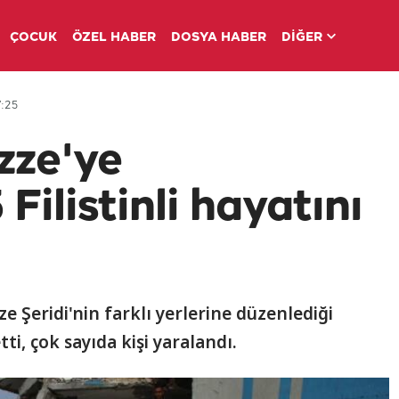
ÇOCUK
ÖZEL HABER
DOSYA HABER
DİĞER
:25
azze'ye
 Filistinli hayatını
e Şeridi'nin farklı yerlerine düzenlediği
tti, çok sayıda kişi yaralandı.