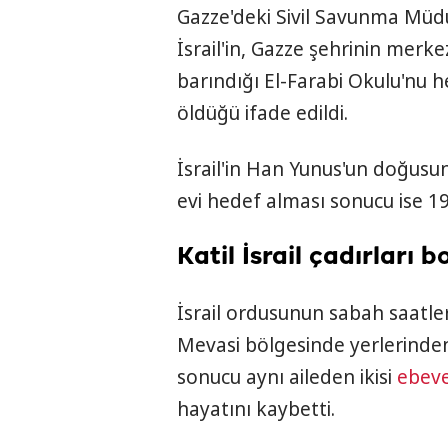
Gazze'deki Sivil Savunma Mü
İsrail'in, Gazze şehrinin merke
barındığı El-Farabi Okulu'nu hed
öldüğü ifade edildi.
İsrail'in Han Yunus'un doğusun
evi hedef alması sonucu ise 19 F
Katil İsrail çadırları 
İsrail ordusunun sabah saatle
Mevasi bölgesinde yerlerinden
sonucu aynı aileden ikisi
ebev
hayatını kaybetti.