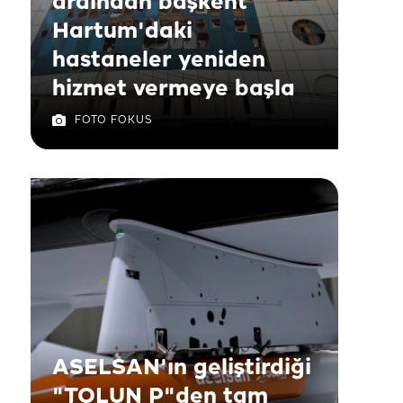
ardından başkent
Hartum'daki
hastaneler yeniden
hizmet vermeye başla
FOTO FOKUS
ASELSAN'ın geliştirdiği
"TOLUN P"den tam