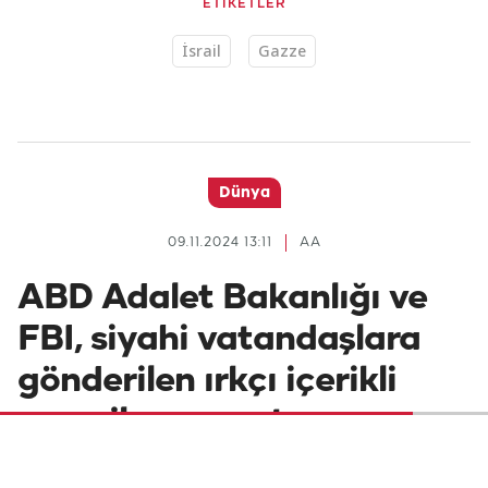
ETİKETLER
İsrail
Gazze
Dünya
09.11.2024 13:11
AA
ABD Adalet Bakanlığı ve
FBI, siyahi vatandaşlara
gönderilen ırkçı içerikli
mesajları soruşturuyor
ABD Federal Soruşturma Bürosu (FBI), ABD