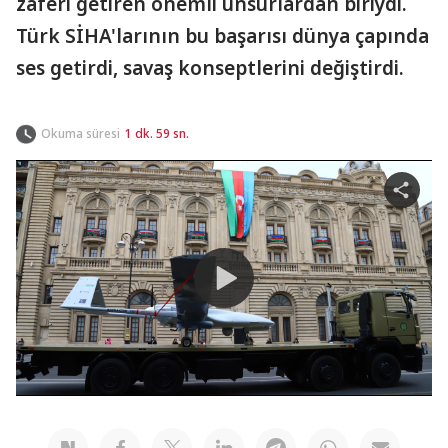
zaferi getiren önemli unsurlardan biriydi.
Türk SİHA'larının bu başarısı dünya çapında
ses getirdi, savaş konseptlerini değiştirdi.
Okuma süresi
1 dk. 59 sn.
Share
video
Play
Video