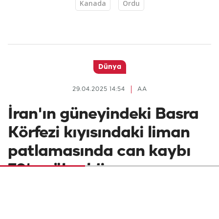
Kanada
Ordu
Dünya
29.04.2025 14:54
AA
İran'ın güneyindeki Basra
Körfezi kıyısındaki liman
patlamasında can kaybı
70'e yükseldi
İran'ın Basra Körfezi kıyısında yer alan
Bender Abbas kentindeki limanda 26