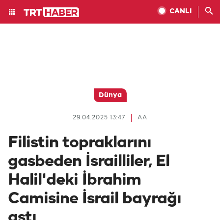
CANLI
Dünya
29.04.2025 13:47
AA
Filistin topraklarını
gasbeden İsrailliler, El
Halil'deki İbrahim
Camisine İsrail bayrağı
astı