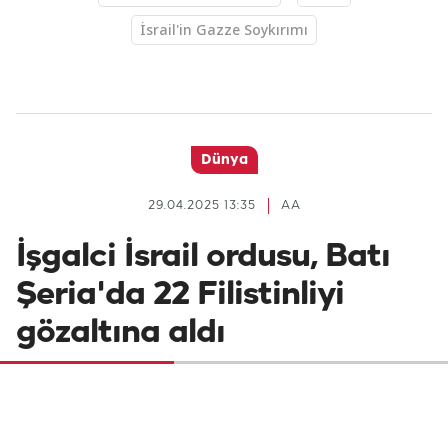
İsrail'in Gazze Soykırımı
Dünya
29.04.2025 13:35
AA
İşgalci İsrail ordusu, Batı
Şeria'da 22 Filistinliyi
gözaltına aldı
İşgalci İsrail askerleri, Batı Şeria'daki
baskınlarını sürdürerek en az 22 Filistinliyi