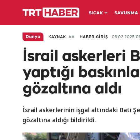
SICAK
SAVUNMA
Dünya
KAYNAK
AA
HABER GİRİŞ
06.02.2025 06
İsrail askerleri 
yaptığı baskınlar
gözaltına aldı
İsrail askerlerinin işgal altındaki Batı Şe
gözaltına aldığı bildirildi.