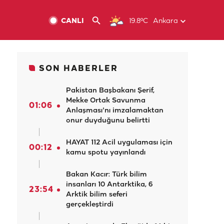
CANLI
19.8ºC
Ankara
SON HABERLER
Pakistan Başbakanı Şerif,
Mekke Ortak Savunma
01:06
Anlaşması'nı imzalamaktan
onur duyduğunu belirtti
HAYAT 112 Acil uygulaması için
00:12
kamu spotu yayınlandı
Bakan Kacır: Türk bilim
insanları 10 Antarktika, 6
23:54
Arktik bilim seferi
gerçekleştirdi