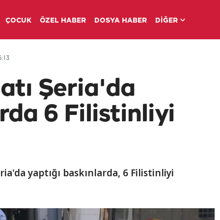
ÇOCUK
ÖZEL HABER
DOSYA HABER
DİĞER
:13
Batı Şeria'da
da 6 Filistinliyi
ria'da yaptığı baskınlarda, 6 Filistinliyi