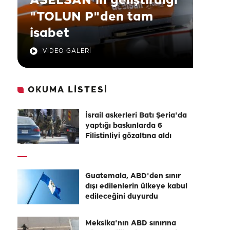
ASELSAN'ın geliştirdiği
"TOLUN P"den tam
isabet
VİDEO GALERİ
OKUMA LİSTESİ
İsrail askerleri Batı Şeria'da
yaptığı baskınlarda 6
Filistinliyi gözaltına aldı
Guatemala, ABD'den sınır
dışı edilenlerin ülkeye kabul
edileceğini duyurdu
Meksika'nın ABD sınırına