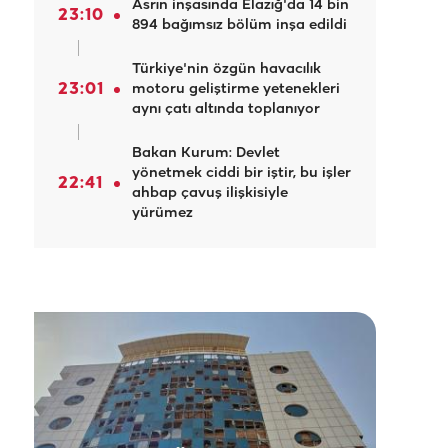
Asrın inşasında Elazığ'da 14 bin
23:10
894 bağımsız bölüm inşa edildi
Türkiye'nin özgün havacılık
23:01
motoru geliştirme yetenekleri
aynı çatı altında toplanıyor
Bakan Kurum: Devlet
yönetmek ciddi bir iştir, bu işler
22:41
ahbap çavuş ilişkisiyle
yürümez