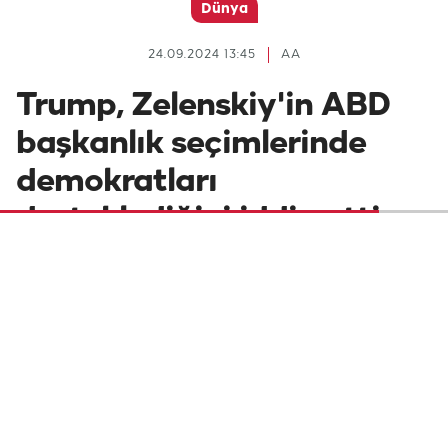
Dünya
24.09.2024 13:45
AA
Trump, Zelenskiy'in ABD
başkanlık seçimlerinde
demokratları
desteklediğini iddia etti
Eski ABD Başkanı Donald Trump, Ukrayna
Devlet Başkanı Volodimir Zelenskiy'nin
yaklaşan ABD başkanlık seçimlerinde
Demokrat Partiyi desteklediğini ileri sürdü.