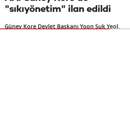
"sıkıyönetim" ilan edildi
Güney Kore Devlet Başkanı Yoon Suk Yeol,
muhalefetin devlet karşıtı aktivitelere
bulaştığını belirterek ülkede "sıkıyönetim"
ilan etti.