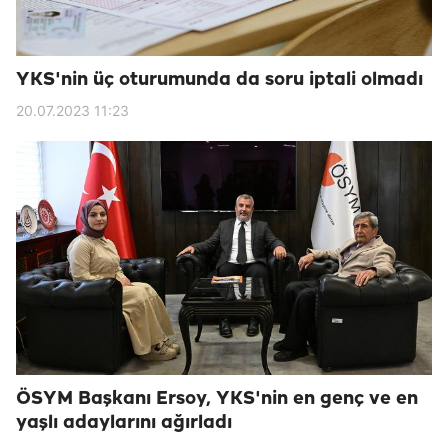
YKS'nin üç oturumunda da soru iptali olmadı
20.07.2023 11:23
ÖSYM Başkanı Ersoy, YKS'nin en genç ve en
yaşlı adaylarını ağırladı