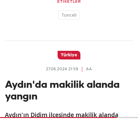
ETİKETLER
Tunceli
Türkiye
27.06.2024 21:59
AA
Aydın'da makilik alanda
yangın
Aydın'ın Didim ilçesinde makilik alanda
çıkan yangın ekiplerin havadan ve karadan
müdahalesiyle kontrol altına alındı.