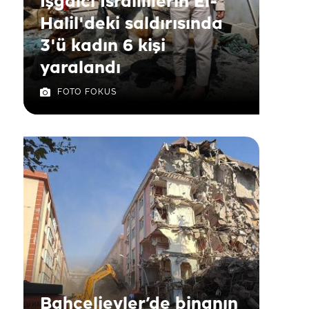
İşgalci İsraillilerin El-
Halil'deki saldırısında
3'ü kadın 6 kişi
yaralandı
FOTO FOKUS
Bahçelievler’de binanın