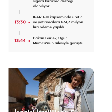
sigara bırakma desteği
alabiliyor
IPARD-III kapsamında üretici
13:30
ve yatırımcılara 634,3 milyon
lira ödeme yapıldı
Bakan Gürlek, Uğur
13:44
Mumcu'nun ailesiyle görüştü