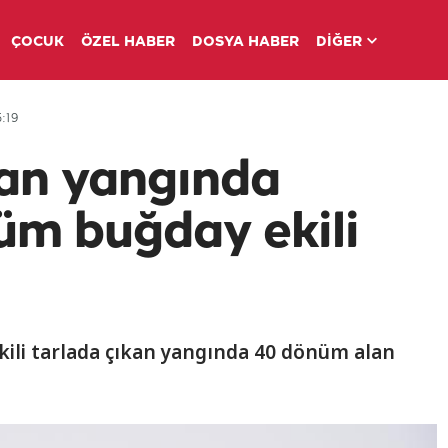
ÇOCUK
ÖZEL HABER
DOSYA HABER
DİĞER
:19
kan yangında
üm buğday ekili
ekili tarlada çıkan yangında 40 dönüm alan