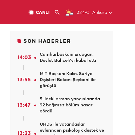
CANLI
32.4ºC
Ankara
SON HABERLER
Cumhurbaşkanı Erdoğan,
14:03
Devlet Bahçeli'yi kabul etti
MİT Başkanı Kalın, Suriye
13:55
Dışişleri Bakanı Şeybani ile
görüştü
5 ildeki orman yangınlarında
13:47
92 bağımsız bölüm hasar
gördü
UHDS ile vatandaşlar
evlerinden psikolojik destek ve
13:33