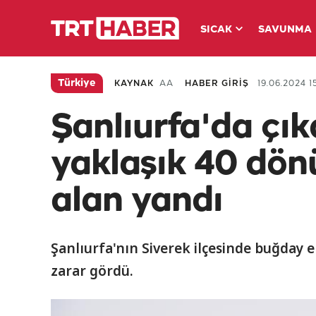
SICAK
SAVUNMA
Türkiye
KAYNAK
AA
HABER GİRİŞ
19.06.2024 15
Şanlıurfa'da çı
yaklaşık 40 dön
alan yandı
Şanlıurfa'nın Siverek ilçesinde buğday 
zarar gördü.