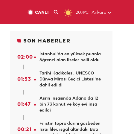
CANLI
20.4ºC
Ankara
SON HABERLER
İstanbul'da en yüksek puanla
02:00
öğrenci alan liseler belli oldu
Tarihi Kadıkalesi, UNESCO
01:53
Dünya Mirası Geçici Listesi'ne
dahil edildi
Asrın inşasında Adana'da 12
01:47
bin 73 konut ve köy evi inşa
edildi
Filistin topraklarını gasbeden
00:21
İsrailliler, işgal altındaki Batı