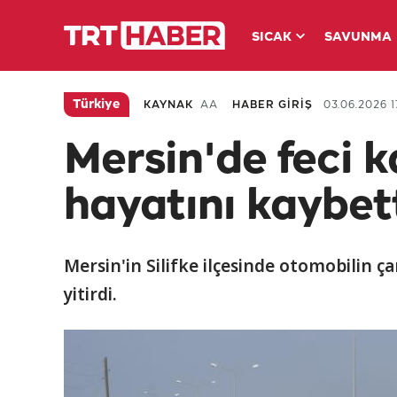
SICAK
SAVUNMA
Türkiye
KAYNAK
AA
HABER GİRİŞ
03.06.2026 1
Mersin'de feci k
hayatını kaybet
Mersin'in Silifke ilçesinde otomobilin ç
yitirdi.