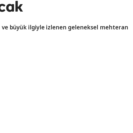
cak
i ve büyük ilgiyle izlenen geleneksel mehteran
Share
video
Play
Video