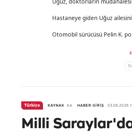
Uğuz, doktorların müdahalesi
Hastaneye giden Uğuz ailesini
Otomobil sürücüsü Pelin K. poli
Tr
Türkiye
KAYNAK
AA
HABER GİRİŞ
03.06.2026 1
Milli Saraylar'