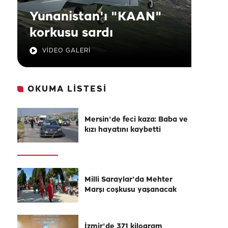
Yunanistan'ı "KAAN"
korkusu sardı
VİDEO GALERİ
OKUMA LİSTESİ
Mersin'de feci kaza: Baba ve
kızı hayatını kaybetti
Milli Saraylar'da Mehter
Marşı coşkusu yaşanacak
İzmir'de 371 kilogram