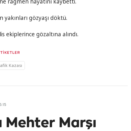
ne rağmen hayatını kaybetti.
n yakınları gözyaşı döktü.
s ekiplerince gözaltına alındı.
ETİKETLER
afik Kazası
5:15
da Mehter Marşı