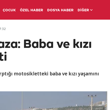
ÇOCUK
ÖZEL HABER
DOSYA HABER
DİĞER
7:32
aza: Baba ve kızı
ti
arptığı motosikletteki baba ve kızı yaşamını