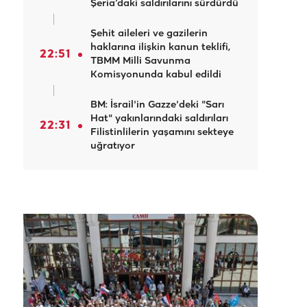
Şeria’daki saldırılarını sürdürdü
Şehit aileleri ve gazilerin
haklarına ilişkin kanun teklifi,
22:51
TBMM Milli Savunma
Komisyonunda kabul edildi
BM: İsrail'in Gazze'deki "Sarı
Hat" yakınlarındaki saldırıları
22:31
Filistinlilerin yaşamını sekteye
uğratıyor