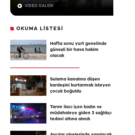
VİDEO GALERİ
OKUMA LİSTESİ
Hafta sonu yurt genelinde
güneşli bir hava hakim
olacak
Sulama kanalına düşen
kardeşini kurtarmak isteyen
çocuk boğuldu
Tarım ilacı içen kadın ve
müdahaleye giden 3 sağlıkçı
tedavi altına alındı
Avcılar gişelerinde yapılacak