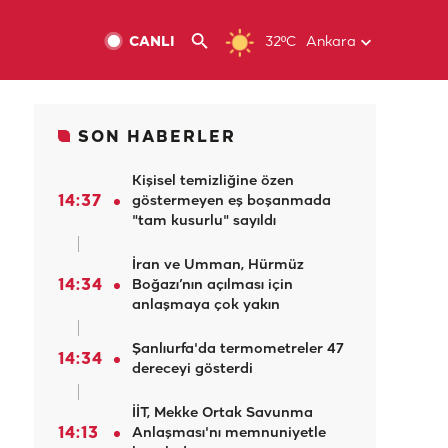
CANLI
32ºC
Ankara
SON HABERLER
Kişisel temizliğine özen
14:37
göstermeyen eş boşanmada
"tam kusurlu" sayıldı
İran ve Umman, Hürmüz
14:34
Boğazı’nın açılması için
anlaşmaya çok yakın
Şanlıurfa'da termometreler 47
14:34
dereceyi gösterdi
İİT, Mekke Ortak Savunma
14:13
Anlaşması'nı memnuniyetle