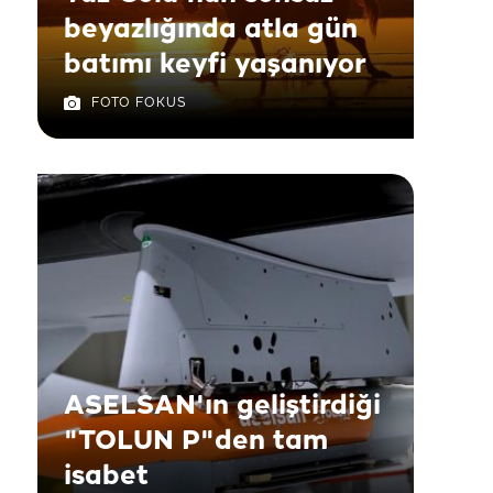
beyazlığında atla gün
batımı keyfi yaşanıyor
FOTO FOKUS
ASELSAN'ın geliştirdiği
"TOLUN P"den tam
isabet