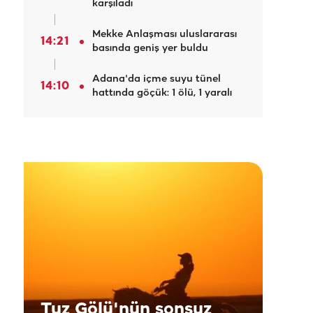
karşıladı
Mekke Anlaşması uluslararası
14:21
basında geniş yer buldu
Adana'da içme suyu tünel
14:10
hattında göçük: 1 ölü, 1 yaralı
Tuz Gölü'nün sonsuz