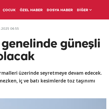
ÇOCUK
ÖZEL HABER
DOSYA HABER
DİĞER
.2025 06:55
 genelinde güneşli
olacak
ormalleri üzerinde seyretmeye devam edecek.
zken, iç ve batı kesimlerde toz taşınımı