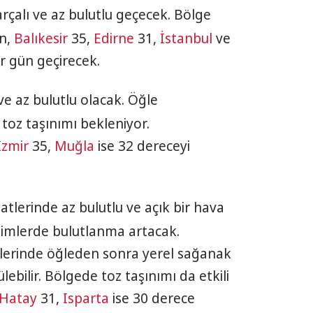
rçalı ve az bulutlu geçecek. Bölge
n,
Balıkesir
35,
Edirne
31,
İstanbul
ve
r gün geçirecek.
ve az bulutlu olacak. Öğle
toz taşınımı bekleniyor.
İzmir
35,
Muğla
ise 32 dereceyi
tlerinde az bulutlu ve açık bir hava
simlerde bulutlanma artacak.
elerinde öğleden sonra yerel sağanak
ebilir. Bölgede toz taşınımı da etkili
Hatay
31,
Isparta
ise 30 derece