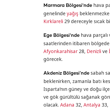
hava pa
Marmara Bölgesi'nde
genelinde
yağış
beklenmezke
Kırklareli
29 dereceyle sıcak bi
hava parçalı 
Ege Bölgesi'nde
saatlerinden itibaren bölgede 
Afyonkarahisar
28,
Denizli
ve
görecek.
sabah saa
Akdeniz Bölgesi’nde
beklenirken, zamanla batı ke
Isparta’nın güney ve doğu ilç
ve gök gürültülü sağanak görül
olacak.
Adana
32,
Antalya
33,