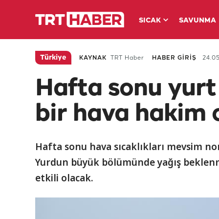
SICAK
SAVUNMA
Türkiye
KAYNAK
TRT Haber
HABER GİRİŞ
24.05
Hafta sonu yurt
bir hava hakim 
Hafta sonu hava sıcaklıkları mevsim n
Yurdun büyük bölümünde yağış beklenme
etkili olacak.