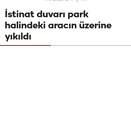
İstinat duvarı park
halindeki aracın üzerine
yıkıldı
İstanbul Sarıyer'de yağış nedeniyle istinat
duvarı yıkıldı. Yıkımda yaralanan olmazken
park halindeki otomobilde hasar oluştu.