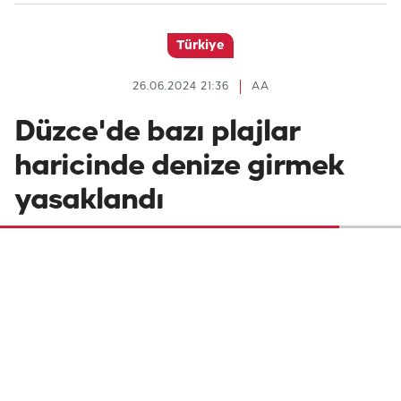
Türkiye
26.06.2024 21:36
AA
Düzce'de bazı plajlar
haricinde denize girmek
yasaklandı
Düzce'nin Karadeniz'e kıyısı bulunan
Akçakoca ilçesinde, yarın olumsuz hava ve
deniz şartları nedeniyle 3 plaj haricinde
denize girilmesine izin verilmeyecek.