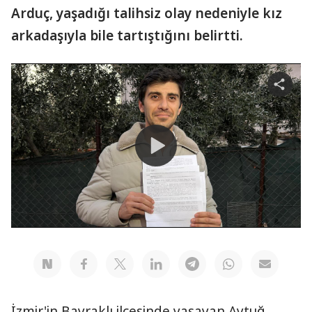
Arduç, yaşadığı talihsiz olay nedeniyle kız
arkadaşıyla bile tartıştığını belirtti.
Share
video
Play
Video
İzmir'in Bayraklı ilçesinde yaşayan Aytuğ