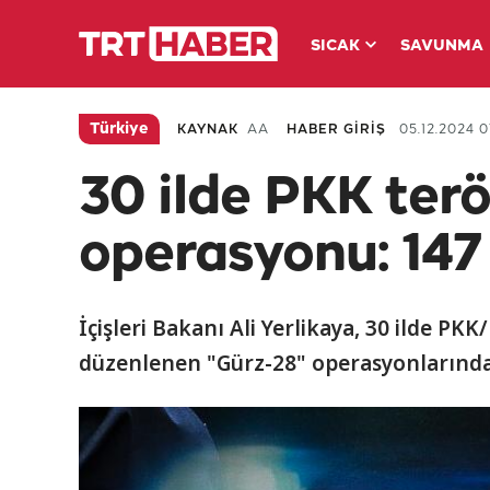
SICAK
SAVUNMA
Türkiye
KAYNAK
AA
HABER GİRİŞ
05.12.2024 0
30 ilde PKK ter
operasyonu: 147
İçişleri Bakanı Ali Yerlikaya, 30 ilde P
düzenlenen "Gürz-28" operasyonlarında