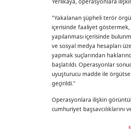
Yerlikaya, operasyonlara ilişkin
"Yakalanan şüpheli terör örgü
içerisinde faaliyet göstermek
yapılanması içerisinde bulun
ve sosyal medya hesapları üz
yapmak suçlarından haklarınd
başlatıldı. Operasyonlar sonuc
uyuşturucu madde ile örgütsel
geçirildi."
Operasyonlara ilişkin görüntül
cumhuriyet başsavcılıklarını v