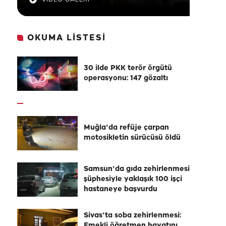
OKUMA LİSTESİ
30 ilde PKK terör örgütü
operasyonu: 147 gözaltı
Muğla'da refüje çarpan
motosikletin sürücüsü öldü
Samsun'da gıda zehirlenmesi
şüphesiyle yaklaşık 100 işçi
hastaneye başvurdu
Sivas'ta soba zehirlenmesi:
Emekli öğretmen hayatını