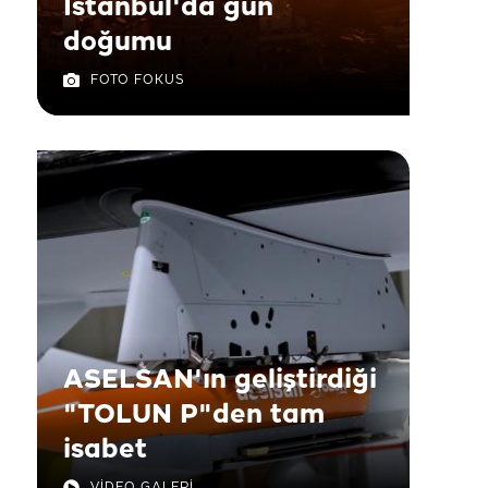
İstanbul'da gün
doğumu
FOTO FOKUS
ASELSAN'ın geliştirdiği
"TOLUN P"den tam
isabet
VİDEO GALERİ