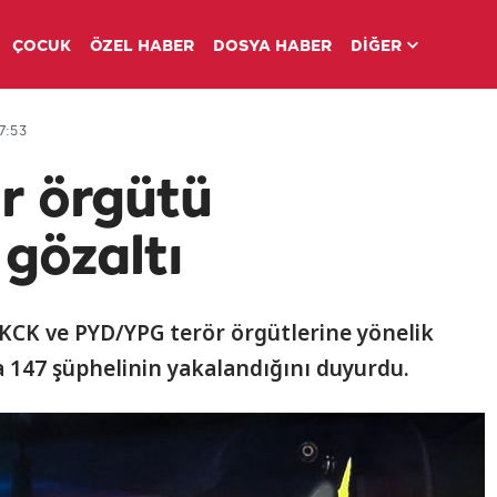
ÇOCUK
ÖZEL HABER
DOSYA HABER
DİĞER
7:53
ör örgütü
 gözaltı
KK/KCK ve PYD/YPG terör örgütlerine yönelik
 147 şüphelinin yakalandığını duyurdu.