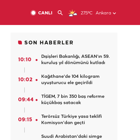
CANLI
27.5ºC
Ankara
SON HABERLER
Dışişleri Bakanlığı, ASEAN'ın 59.
10:10
kuruluş yıl dönümünü kutladı
Kağıthane'de 104 kilogram
10:02
uyuşturucu ele geçirildi
TİGEM, 7 bin 350 baş reforme
09:44
küçükbaş satacak
Terörsüz Türkiye yasa teklifi
09:15
Komisyon'dan geçti
Suudi Arabistan'daki simge