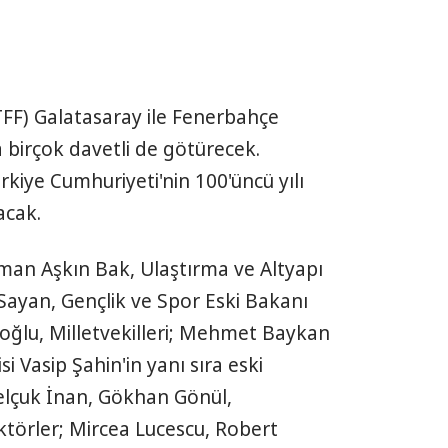
FF) Galatasaray ile Fenerbahçe
birçok davetli de götürecek.
kiye Cumhuriyeti'nin 100'üncü yılı
acak.
man Aşkın Bak, Ulaştırma ve Altyapı
ayan, Gençlik ve Spor Eski Bakanı
lu, Milletvekilleri; Mehmet Baykan
si Vasip Şahin'in yanı sıra eski
elçuk İnan, Gökhan Gönül,
törler; Mircea Lucescu, Robert