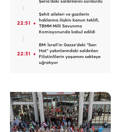
Şeria’daki saldırılarını sürdürdü
Şehit aileleri ve gazilerin
haklarına ilişkin kanun teklifi,
22:51
TBMM Milli Savunma
Komisyonunda kabul edildi
BM: İsrail'in Gazze'deki "Sarı
Hat" yakınlarındaki saldırıları
22:31
Filistinlilerin yaşamını sekteye
uğratıyor