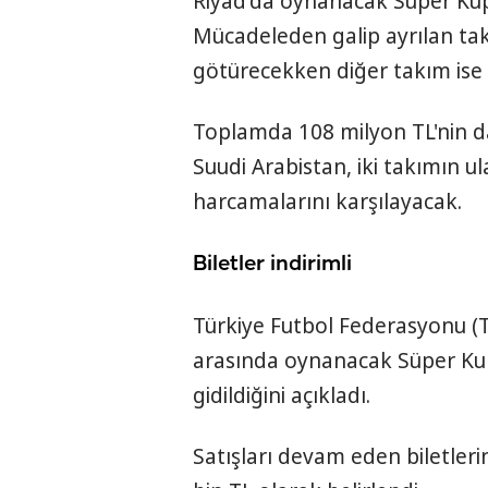
Riyad'da oynanacak Süper Kup
Mücadeleden galip ayrılan tak
götürecekken diğer takım ise 4
Toplamda 108 milyon TL'nin d
Suudi Arabistan, iki takımın 
harcamalarını karşılayacak.
Biletler indirimli
Türkiye Futbol Federasyonu (T
arasında oynanacak Süper Kup
gidildiğini açıkladı.
Satışları devam eden biletleri