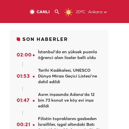
CANLI
20ºC
Ankara
SON HABERLER
İstanbul'da en yüksek puanla
02:00
öğrenci alan liseler belli oldu
Tarihi Kadıkalesi, UNESCO
01:53
Dünya Mirası Geçici Listesi'ne
dahil edildi
Asrın inşasında Adana'da 12
01:47
bin 73 konut ve köy evi inşa
edildi
Filistin topraklarını gasbeden
00:21
İsrailliler, işgal altındaki Batı