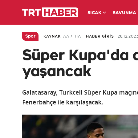
SICAK
SAVUNMA
Spor
KAYNAK
AA / İHA
HABER GİRİŞ
28.12.2023
Süper Kupa'da 
yaşancak
Galatasaray, Turkcell Süper Kupa maçın
Fenerbahçe ile karşılaşacak.