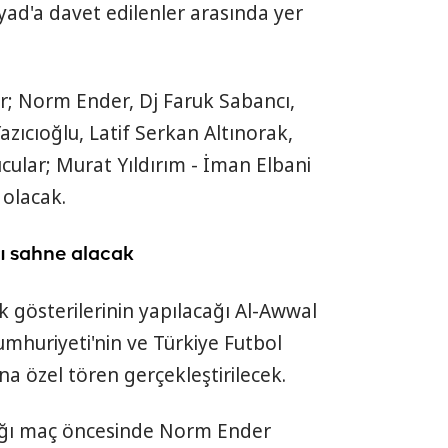
yad'a davet edilenler arasında yer
lar; Norm Ender, Dj Faruk Sabancı,
Yazıcıoğlu, Latif Serkan Altınorak,
ucular; Murat Yıldırım - İman Elbani
 olacak.
ı sahne alacak
k gösterilerinin yapılacağı Al-Awwal
mhuriyeti'nin ve Türkiye Futbol
a özel tören gerçekleştirilecek.
ağı maç öncesinde Norm Ender