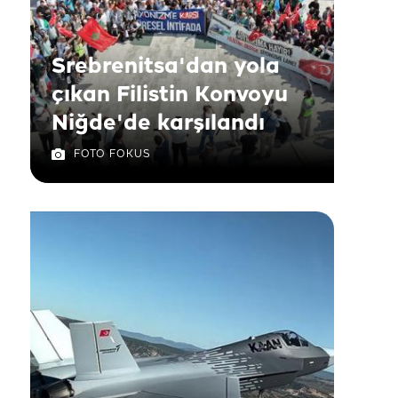
Srebrenitsa'dan yola
çıkan Filistin Konvoyu
Niğde'de karşılandı
FOTO FOKUS