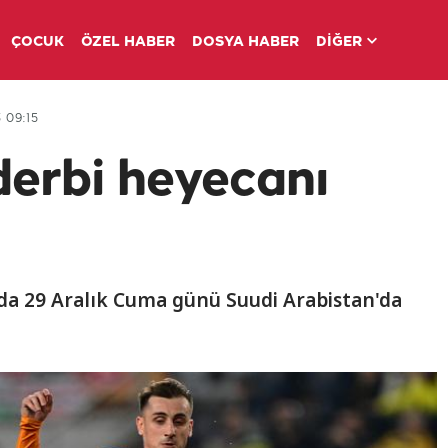
ÇOCUK
ÖZEL HABER
DOSYA HABER
DİĞER
 09:15
derbi heyecanı
da 29 Aralık Cuma günü Suudi Arabistan'da