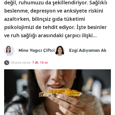
değil, ruhumuzu da şekillendiriyor. Sağlıklı
beslenme, depresyon ve anksiyete riskini
azaltırken, bilinçsiz gıda tüketimi
psikolojimizi de tehdit ediyor. İşte besinler
ve ruh sağlığı arasındaki çarpıcı ilişki…
Mine Yagıcı Çiftci
Ezgi Adıyaman Ak
Okuma süresi
7 dk. 16 sn.