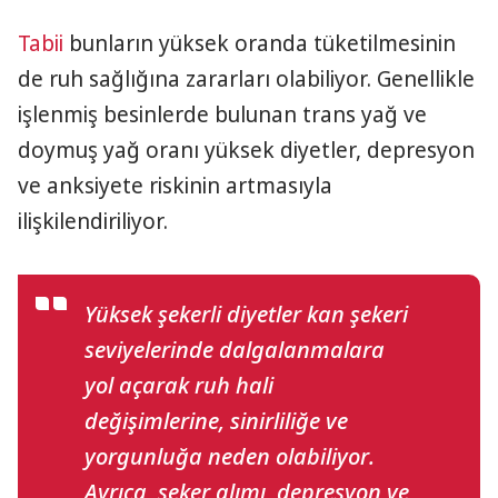
Tabii
bunların yüksek oranda tüketilmesinin
de ruh sağlığına zararları olabiliyor. Genellikle
işlenmiş besinlerde bulunan trans yağ ve
doymuş yağ oranı yüksek diyetler, depresyon
ve anksiyete riskinin artmasıyla
ilişkilendiriliyor.
Yüksek şekerli diyetler kan şekeri
seviyelerinde dalgalanmalara
yol açarak ruh hali
değişimlerine, sinirliliğe ve
yorgunluğa neden olabiliyor.
Ayrıca, şeker alımı, depresyon ve