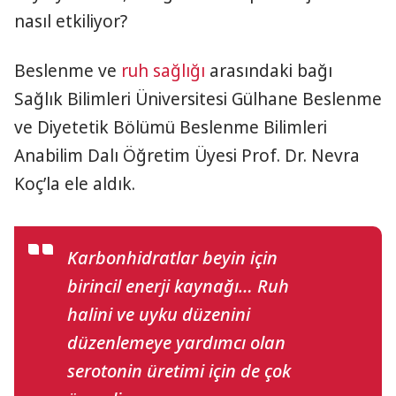
nasıl etkiliyor?
Beslenme ve
ruh sağlığı
arasındaki bağı
Sağlık Bilimleri Üniversitesi Gülhane Beslenme
ve Diyetetik Bölümü Beslenme Bilimleri
Anabilim Dalı Öğretim Üyesi Prof. Dr. Nevra
Koç’la ele aldık.
Karbonhidratlar beyin için
birincil enerji kaynağı… Ruh
halini ve uyku düzenini
düzenlemeye yardımcı olan
serotonin üretimi için de çok