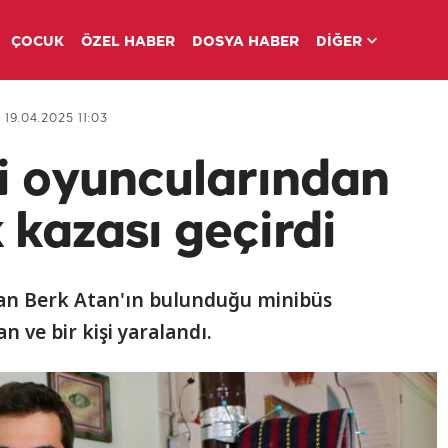
ÇOCUK
ÖZEL HABER
DOSYA HABER
DİĞER
19.04.2025 11:03
si oyuncularından
 kazası geçirdi
ndan Berk Atan'ın bulunduğu minibüs
n ve bir kişi yaralandı.