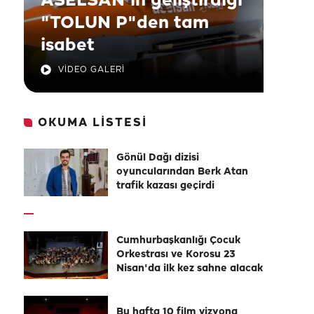
ASELSAN'ın geliştirdiği
"TOLUN P"den tam
isabet
VİDEO GALERİ
OKUMA LİSTESİ
Gönül Dağı dizisi
oyuncularından Berk Atan
trafik kazası geçirdi
Cumhurbaşkanlığı Çocuk
Orkestrası ve Korosu 23
Nisan'da ilk kez sahne alacak
Bu hafta 10 film vizyona