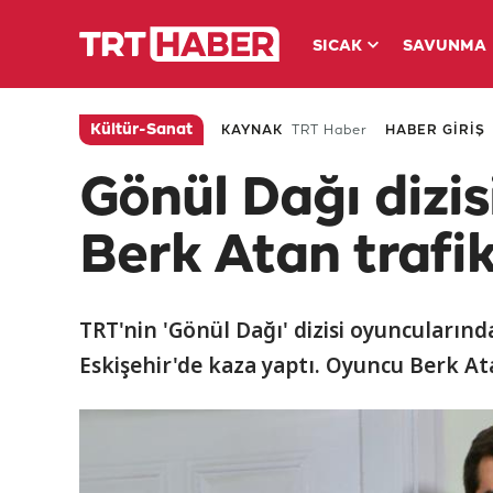
SICAK
SAVUNMA
Kültür-Sanat
KAYNAK
TRT Haber
HABER GİRİŞ
Gönül Dağı dizi
Berk Atan trafik
TRT'nin 'Gönül Dağı' dizisi oyuncuları
Eskişehir'de kaza yaptı. Oyuncu Berk Ata