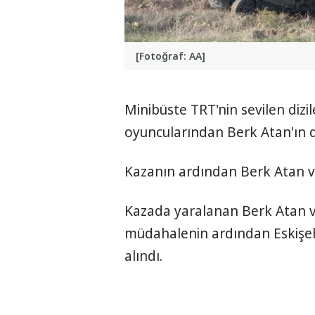
[Fotoğraf: AA]
Minibüste TRT'nin sevilen dizi
oyuncularından Berk Atan'ın 
Kazanın ardından Berk Atan ve 
Kazada yaralanan Berk Atan ve 
müdahalenin ardından Eskişehi
alındı.