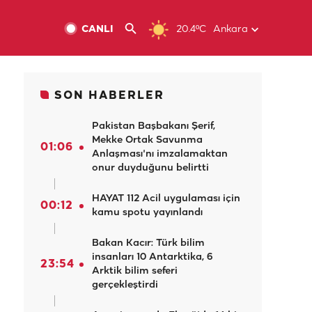
CANLI
20.4ºC
Ankara
SON HABERLER
Pakistan Başbakanı Şerif,
Mekke Ortak Savunma
01:06
Anlaşması'nı imzalamaktan
onur duyduğunu belirtti
HAYAT 112 Acil uygulaması için
00:12
kamu spotu yayınlandı
Bakan Kacır: Türk bilim
insanları 10 Antarktika, 6
23:54
Arktik bilim seferi
gerçekleştirdi