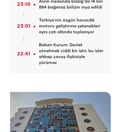
Asrın inşasında Elazığ'da 14 bin
23:10
894 bağımsız bölüm inşa edildi
Türkiye'nin özgün havacılık
23:01
motoru geliştirme yetenekleri
aynı çatı altında toplanıyor
Bakan Kurum: Devlet
yönetmek ciddi bir iştir, bu işler
22:41
ahbap çavuş ilişkisiyle
yürümez