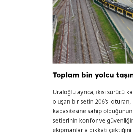
Toplam bin yolcu taşı
Uraloğlu ayrıca, ikisi sürücü 
oluşan bir setin 206’sı oturan
kapasitesine sahip olduğunun d
setlerinin konfor ve güvenliği
ekipmanlarla dikkati çektiğini 