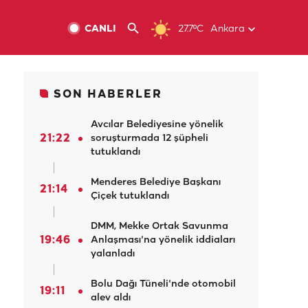
CANLI
27.7ºC
Ankara
SON HABERLER
Avcılar Belediyesine yönelik
21:22
soruşturmada 12 şüpheli
tutuklandı
Menderes Belediye Başkanı
21:14
Çiçek tutuklandı
DMM, Mekke Ortak Savunma
19:46
Anlaşması'na yönelik iddiaları
yalanladı
Bolu Dağı Tüneli'nde otomobil
19:11
alev aldı