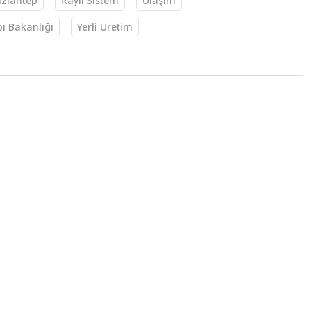
ziantep
Raylı Sistem
Ulaşım
pı Bakanlığı
Yerli Üretim
 09:30
ı anlaşma Resmi
ı anlaşma, Cumhurbaşkanı Recep Tayyip
yımlandı.