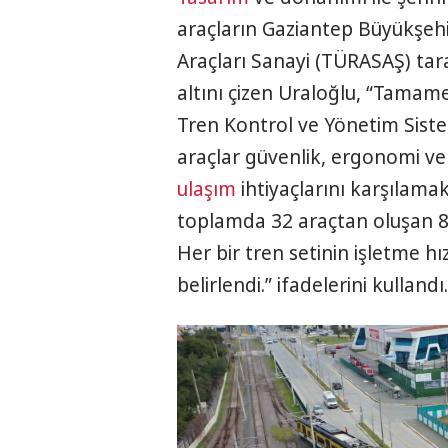
araçların Gaziantep Büyükşehir
Araçları Sanayi (TÜRASAŞ) tara
altını çizen Uraloğlu, “Tamamen 
Tren Kontrol ve Yönetim Sistem
araçlar güvenlik, ergonomi v
ulaşım
ihtiyaçlarını karşılama
toplamda 32 araçtan oluşan 8 a
Her bir tren setinin işletme h
belirlendi.” ifadelerini kullandı.