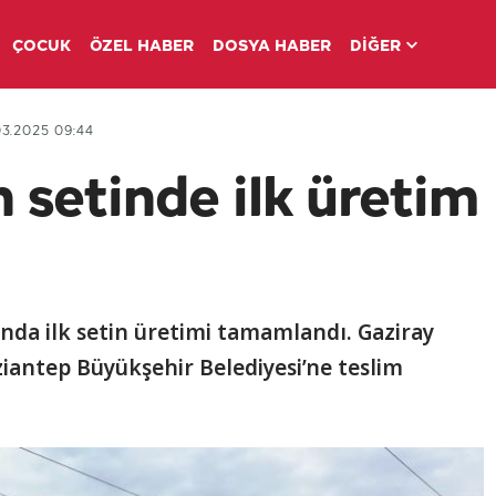
ÇOCUK
ÖZEL HABER
DOSYA HABER
DİĞER
3.2025 09:44
n setinde ilk üretim
ında ilk setin üretimi tamamlandı. Gaziray
aziantep Büyükşehir Belediyesi’ne teslim