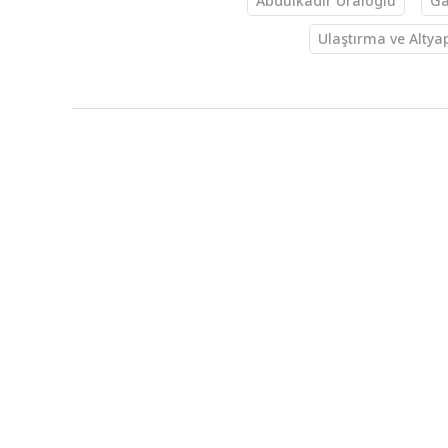
Abdulkadir Uraloğlu
Ga
Ulaştırma ve Altya
Gündem
KAYNAK
AA
HABER GİRİŞ
05.03.2025
6 milletleraras
Gazete'de
Türkiye'nin imzaladığı 6 milletleraras
Erdoğan'ın onayıyla Resmi Gazete'de ya