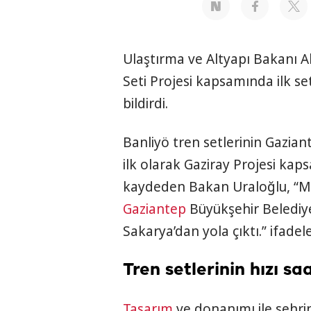
Ulaştırma ve Altyapı Bakanı Ab
Seti Projesi kapsamında ilk se
bildirdi.
Banliyö tren setlerinin Gaziant
ilk olarak Gaziray Projesi ka
kaydeden Bakan Uraloğlu, “Milli
Gaziantep
Büyükşehir Belediye
Sakarya’dan yola çıktı.” ifadele
Tren setlerinin hızı s
Tasarım
ve donanımı ile şehri