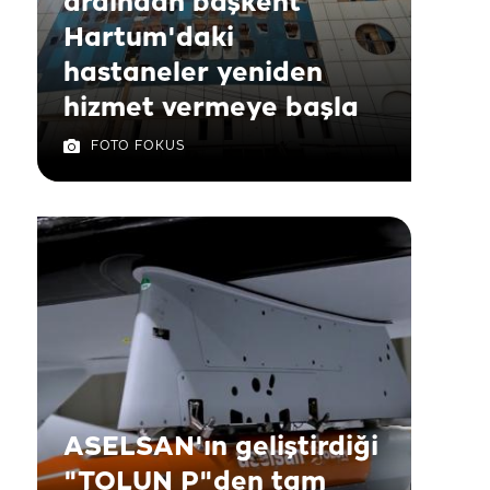
ardından başkent
Hartum'daki
hastaneler yeniden
hizmet vermeye başla
FOTO FOKUS
ASELSAN'ın geliştirdiği
"TOLUN P"den tam