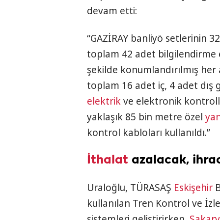
devam etti:
“GAZİRAY banliyö setlerinin 32
toplam 42 adet bilgilendirme
şekilde konumlandırılmış her 
toplam 16 adet iç, 4 adet dış 
elektrik
ve elektronik kontroll
yaklaşık 85 bin metre özel
ya
kontrol kabloları kullanıldı.”
İthalat
azalacak, ihra
Uraloğlu, TÜRASAŞ
Eskişehir
B
kullanılan Tren Kontrol ve İzle
sistemleri geliştirirken,
Sakar