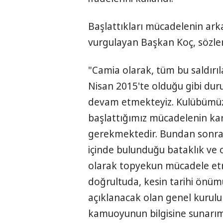
Başlattıkları mücadelenin ark
vurgulayan Başkan Koç, sözler
"Camia olarak, tüm bu saldırı
Nisan 2015'te olduğu gibi d
devam etmekteyiz. Kulübümüzü
başlattığımız mücadelenin kar
gerekmektedir. Bundan sonra
içinde bulunduğu bataklık ve 
olarak topyekun mücadele et
doğrultuda, kesin tarihi önü
açıklanacak olan genel kurul
kamuoyunun bilgisine sunarım