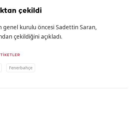
ktan çekildi
genel kurulu öncesi Sadettin Saran,
dan çekildiğini açıkladı.
ETİKETLER
Fenerbahçe
7:42
tbikatı'nın seçkin