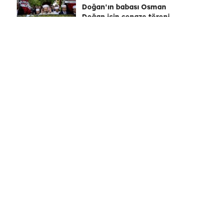
Doğan'ın babası Osman
Doğan için cenaze töreni
düzenlendi