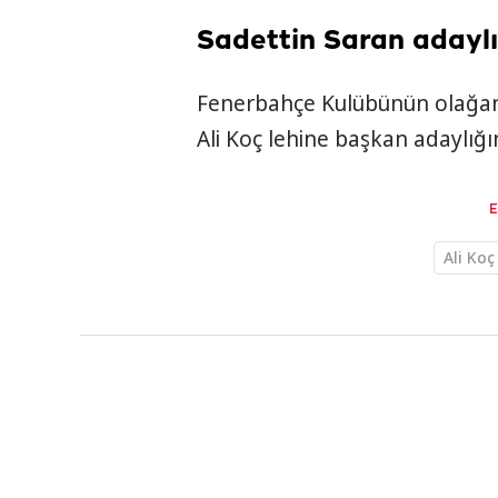
Sadettin Saran adaylı
Fenerbahçe Kulübünün olağan 
Ali Koç lehine başkan adaylığın
Ali Koç
Gündem
KAYNAK
AA
HABER GİRİŞ
11.05.2024 1
Denizkurdu-2 Ta