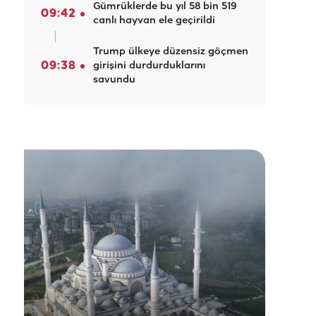
Gümrüklerde bu yıl 58 bin 519
09:42
canlı hayvan ele geçirildi
Trump ülkeye düzensiz göçmen
09:38
girişini durdurduklarını
savundu