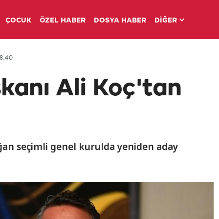
ÇOCUK
ÖZEL HABER
DOSYA HABER
DİĞER
18:40
anı Ali Koç'tan
ğan seçimli genel kurulda yeniden aday