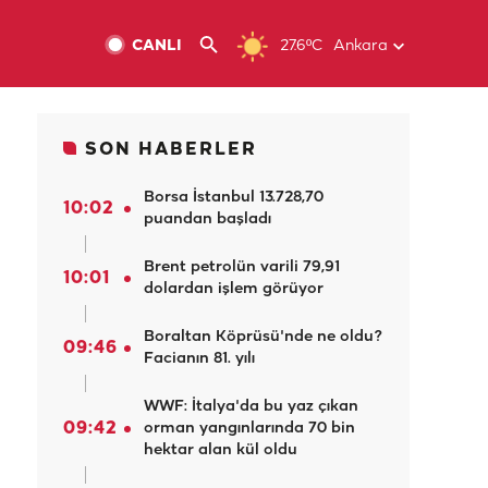
CANLI
27.6ºC
Ankara
SON HABERLER
Borsa İstanbul 13.728,70
10:02
puandan başladı
Brent petrolün varili 79,91
10:01
dolardan işlem görüyor
Boraltan Köprüsü'nde ne oldu?
09:46
Facianın 81. yılı
WWF: İtalya'da bu yaz çıkan
09:42
orman yangınlarında 70 bin
hektar alan kül oldu