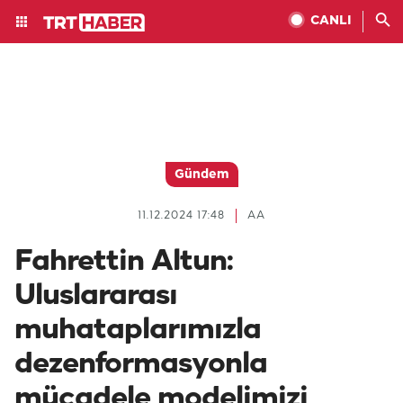
CANLI
Gündem
11.12.2024 17:48
AA
Fahrettin Altun:
Uluslararası
muhataplarımızla
dezenformasyonla
mücadele modelimizi