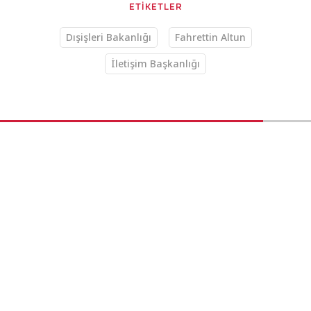
ETİKETLER
Dışişleri Bakanlığı
Fahrettin Altun
İletişim Başkanlığı
Gündem
11.12.2024 16:22
TRT Haber
Cumhurbaşkanı Erdoğan,
Feridun Siniroğlu'nu kabul
etti