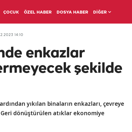
ÇOCUK
ÖZEL HABER
DOSYA HABER
DİĞER
2.2023 14:10
nde enkazlar
ermeyecek şekilde
dından yıkılan binaların enkazları, çevreye
. Geri dönüştürülen atıklar ekonomiye