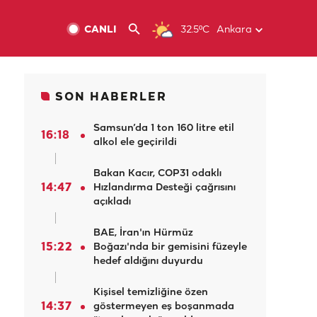
CANLI
32.5ºC
Ankara
SON HABERLER
Samsun’da 1 ton 160 litre etil
16:18
alkol ele geçirildi
Bakan Kacır, COP31 odaklı
14:47
Hızlandırma Desteği çağrısını
açıkladı
BAE, İran'ın Hürmüz
15:22
Boğazı'nda bir gemisini füzeyle
hedef aldığını duyurdu
Kişisel temizliğine özen
14:37
göstermeyen eş boşanmada